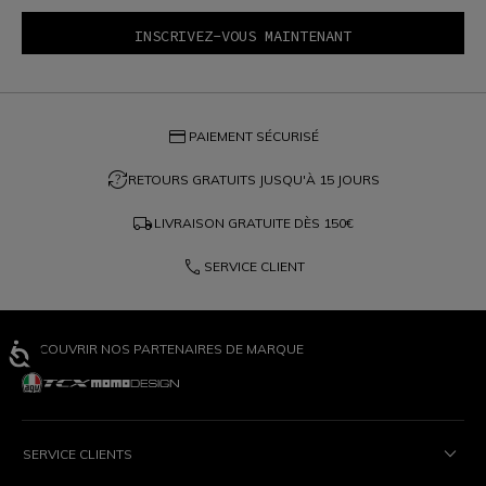
credit_card
PAIEMENT SÉCURISÉ
question_exchange
RETOURS GRATUITS JUSQU'À 15 JOURS
local_shipping
LIVRAISON GRATUITE DÈS
150€
phone
SERVICE CLIENT
DÉCOUVRIR NOS PARTENAIRES DE MARQUE
SERVICE CLIENTS