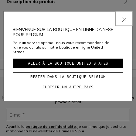
Description du produit
Composition et Entretien
Livraison et Retours
BIENVENUE SUR LA BOUTIQUE EN LIGNE DAINESE
POUR BELGIUM
Service Client
Pour un service optimal, nous vous recommandons de
faire vos achats sur notre boutique en ligne United
Garantie
States.
ALLER À LA BOUTIQUE UNITED STATES
RESTER DANS LA BOUTIQUE BELGIUM
CHOISIR UN AUTRE PAYS
INSCRIVEZ-VOUS À LA COMMUNAUTÉ
Inscrivez-vous à la newsletter et bénéficiez de 10 % de réduction sur votre
prochain achat
Ayant lu la
politique de confidentialité
, je confirme que je souhaite
mabonner à la newsletter de Dainese S.p.A.