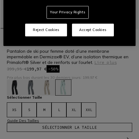
Your Privacy Rights
Reject Cookies
Accept Cookies
ACCUEIL
OUTLET
SKI
PANTALONS
HP VERGLAS PANTS WMN
Pantalon de ski pour femme doté d’une membrane
imperméable en Dermizax® EV, d’une isolation thermique en
Primaloft® Silver et de renforts sur l’ourlet.
Lire plus
399,95 €
199,97 €
-50%
Prix plus bas durant les 30 derniers jours: 199,97 €
sélectionné
Sélectionner Taille
XS
S
M
L
XL
XXL
Guide Des Tailles
SÉLECTIONNER LA TAILLE