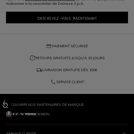
mabonner à la newsletter de Dainese S.p.A.
credit_card
PAIEMENT SÉCURISÉ
question_exchange
RETOURS GRATUITS JUSQU'À 15 JOURS
local_shipping
LIVRAISON GRATUITE DÈS
150€
phone
SERVICE CLIENT
DÉCOUVRIR NOS PARTENAIRES DE MARQUE
SERVICE CLIENTS