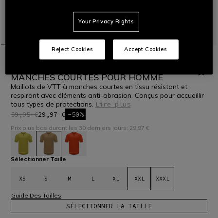
Your Privacy Rights
Reject Cookies
Accept Cookies
ACCUEIL
VTT
HOMMES
T-SHIRTS
HG ROX JERSEY SS -MAILLOT DE VÉLO
MANCHES COURTES POUR HOMME
Maillots de VTT à manches courtes en tissu résistant et
respirant avec éléments anti-abrasion. Conçus pour accueillir
tous types de protections.
Lire plus
59,95 €
29,97 €
-50%
Prix plus bas durant les 30 derniers jours: 29,97 €
sélectionné
Sélectionner Taille
XS
S
M
L
XL
XXL
XXXL
Guide Des Tailles
SÉLECTIONNER LA TAILLE