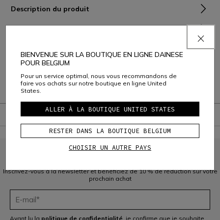
Description du produit
Composition et Entretien
Livraison et Retours
BIENVENUE SUR LA BOUTIQUE EN LIGNE DAINESE
POUR BELGIUM
Service Client
Pour un service optimal, nous vous recommandons de
faire vos achats sur notre boutique en ligne United
Garantie
States.
ALLER À LA BOUTIQUE UNITED STATES
RESTER DANS LA BOUTIQUE BELGIUM
CHOISIR UN AUTRE PAYS
INSCRIVEZ-VOUS À LA COMMUNAUTÉ
Inscrivez-vous à la newsletter et bénéficiez de 10 % de réduction sur votre
prochain achat
Ayant lu la
politique de confidentialité
, je confirme que je souhaite