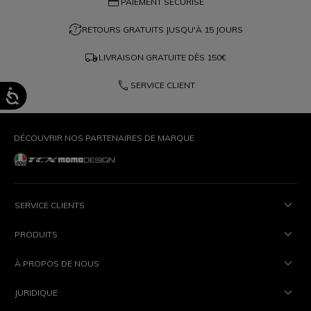
credit_card
PAIEMENT SÉCURISÉ
question_exchange
RETOURS GRATUITS JUSQU'À 15 JOURS
local_shipping
LIVRAISON GRATUITE DÈS
150€
phone
SERVICE CLIENT
DÉCOUVRIR NOS PARTENAIRES DE MARQUE
SERVICE CLIENTS
PRODUITS
À PROPOS DE NOUS
JURIDIQUE