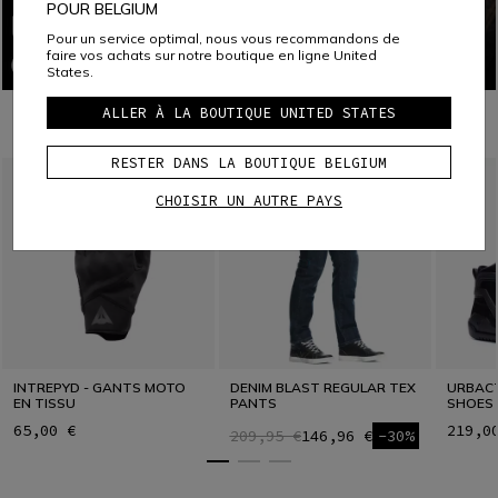
POUR BELGIUM
Pour un service optimal, nous vous recommandons de
faire vos achats sur notre boutique en ligne United
States.
ALLER À LA BOUTIQUE UNITED STATES
À PORTER AVEC
RESTER DANS LA BOUTIQUE BELGIUM
CHOISIR UN AUTRE PAYS
INTREPYD - GANTS MOTO
DENIM BLAST REGULAR TEX
URBACT
EN TISSU
PANTS
SHOES
65,00 €
219,0
209,95 €
146,96 €
-30%