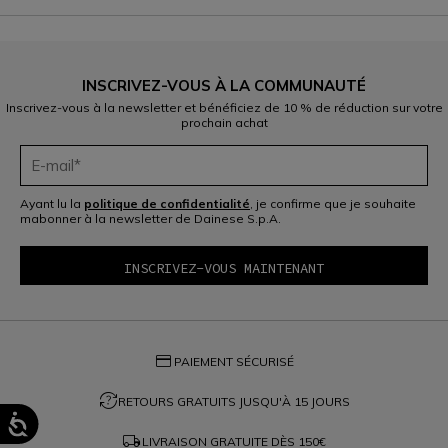
INSCRIVEZ-VOUS À LA COMMUNAUTÉ
Inscrivez-vous à la newsletter et bénéficiez de 10 % de réduction sur votre
prochain achat
Ayant lu la
politique de confidentialité
, je confirme que je souhaite
mabonner à la newsletter de Dainese S.p.A.
credit_card
PAIEMENT SÉCURISÉ
question_exchange
RETOURS GRATUITS JUSQU'À 15 JOURS
local_shipping
LIVRAISON GRATUITE DÈS
150€