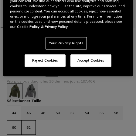
your consent, we and our partners also use analytics and profiling
cookies to understand how you use the site, improve our services, and
personalize content. You can accept all cookies, reject non-essential
ones, or manage your preferences at any time. For more information
on the cookies used and how personal data is processed, please see
our
Cookie Policy
& Privacy Policy.
ACCUEIL
OUTLET
MOTO
BLOUSONS
CORSO ABSØLUTESHELL PRO JACKET
Your Privacy Rights
Blouson court avec membrane imperméable Absøluteshell™
Pro inspirée de l’univers outdoor, léger, fonctionnel et
protecteur. Idéal pour les déplacements citadins dans toutes
Reject Cookies
Accept Cookies
les conditions.
Lire plus
329,00 €
197,40 €
-40%
Prix plus bas durant les 30 derniers jours: 197,40 €
sélectionné
Sélectionner Taille
44
46
48
50
52
54
56
58
60
62