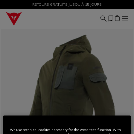
PROMOTIONS JUSQU'À-50 % – ACHETEZ MAINTENANT
RETOURS GRATUITS JUSQU'À 15 JOURS
We use technical cookies necessary for the website to function. With