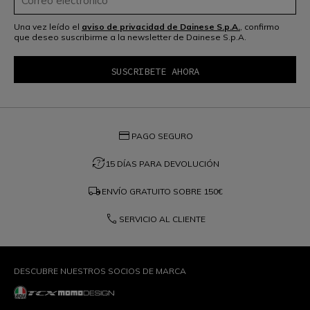
Una vez leído el
aviso de privacidad de Dainese S.p.A.
, confirmo
que deseo suscribirme a la newsletter de Dainese S.p.A.
credit_card
PAGO SEGURO
question_exchange
15 DÍAS PARA DEVOLUCIÓN
local_shipping
ENVÍO GRATUITO SOBRE
150€
phone
SERVICIO AL CLIENTE
DESCUBRE NUESTROS SOCIOS DE MARCA