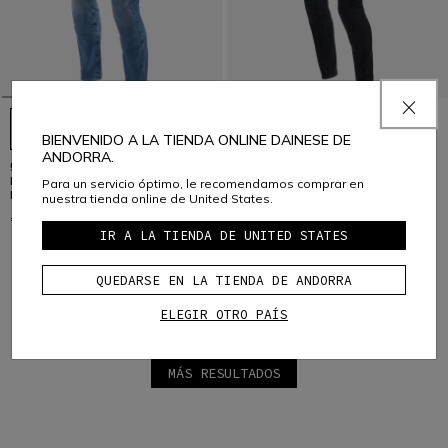
BIENVENIDO A LA TIENDA ONLINE DAINESE DE
ANDORRA.
5-POCKET DENIM TAPERED-FIT -
5-POCKET DENIM TAPERED FIT -
PANTALON VAQUERO MOTO
PANTALON VAQUERO MOTO
Para un servicio óptimo, le recomendamos comprar en
HOMBRE
HOMBRE
nuestra tienda online de United States.
€ 199
€ 199
IR A LA TIENDA DE UNITED STATES
QUEDARSE EN LA TIENDA DE ANDORRA
ELEGIR OTRO PAÍS
8 de 19 productos
MÁS RESULTADOS
1
2
3