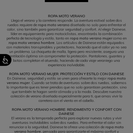
1
2
ROPA MOTO VERANO
Llega el verano y la carretera responde. La aventura estival sobre dos
ruedas requiere de
ropa moto verano
diseñada no solo para enfrentar el
calor, sino también para garantizar seguridad y confort. Al elegir Dainese,
líder en equipamiento para motociclistas, encontrarás la combinación
perfecta de tecnología y estilo, tanto en
ropa moto verano mujer
como en
ropa moto verano hombre
. Los artículos de Dainese están equipados
con materiales transpirables y protectores, haciendo que el calor ya no sea
un problema. La chaqueta de malla, ligera pero resistente, asegura una
ventilación óptima sin comprometer la protección. Pantalones, guantes y
botas completan el atuendo, haciendo de cada viaje veraniego una
experiencia inolvidable.
ROPA MOTO VERANO MUJER: PROTECCIÓN Y ESTILO CON DAINESE
En Dainese, seguridad y estilo se unen para ofrecerte la mejor
ropa moto
verano mujer
. Cuando se trata de aventuras sobre dos ruedas, sabemos
lo importante que es tener prendas que no solo garanticen protección, sino
que también te hagan sentir cómoda y a la moda. Descubre nuestra
colección de verano diseñada especialmente para ti, que amas vivir la
carretera con el viento en el cabello.
ROPA MOTO VERANO HOMBRE: RENDIMIENTO Y CONFORT CON
DAINESE
El verano es la temporada perfecta para explorar nuevas rutas y vivir
aventuras inolvidables sobre dos ruedas. Para enfrentar el calor sin
renunciar a la seguridad, Dainese te ofrece una colección de
ropa moto
verano hombre
, pensada para garantizarte el máximo confort y