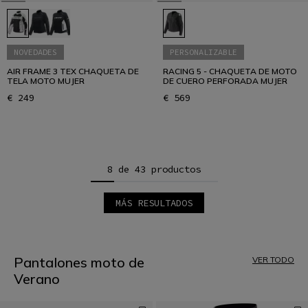
NOVEDADES
PERSONALIZABLE
AIR FRAME 3 TEX CHAQUETA DE
RACING 5 - CHAQUETA DE MOTO
TELA MOTO MUJER
DE CUERO PERFORADA MUJER
€ 249
€ 569
8 de 43 productos
MÁS RESULTADOS
1
2
3
4
5
Pantalones moto de
VER TODO
6
Verano