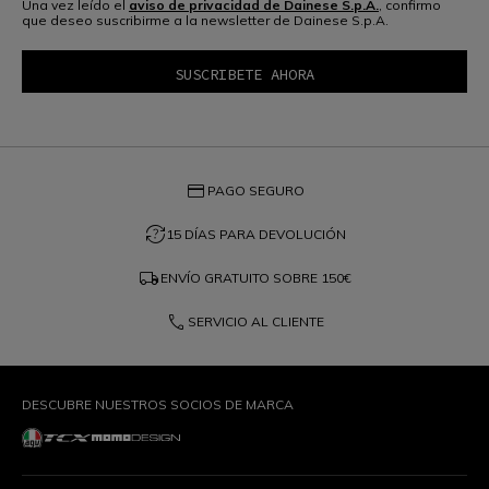
Una vez leído el
aviso de privacidad de Dainese S.p.A.
, confirmo
que deseo suscribirme a la newsletter de Dainese S.p.A.
credit_card
PAGO SEGURO
question_exchange
15 DÍAS PARA DEVOLUCIÓN
local_shipping
ENVÍO GRATUITO SOBRE
150€
phone
SERVICIO AL CLIENTE
DESCUBRE NUESTROS SOCIOS DE MARCA