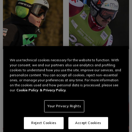
RAPHAEL
PATRICK
We use technical cookies necessary for the website to function. With
HAASER
FEURSTEIN
your consent, we and our partners also use analytics and profiling
cookies to understand how you use the site, improve our services, and
personalize content. You can accept all cookies, reject non-essential
Esquí
Esquí
ones, or manage your preferences at any time. For more information
on the cookies used and how personal data is processed, please see
our
Cookie Policy
& Privacy Policy.
Your Privacy Rights
Reject Cookies
Accept Cookies