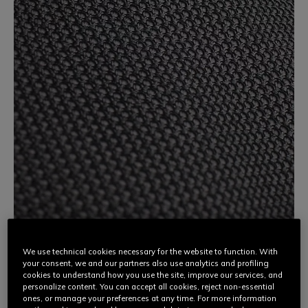
We use technical cookies necessary for the website to function. With
your consent, we and our partners also use analytics and profiling
3D STONE
cookies to understand how you use the site, improve our services, and
personalize content. You can accept all cookies, reject non-essential
ones, or manage your preferences at any time. For more information
Un innovador tejido de alta tecnología, Dainese 3D Stone