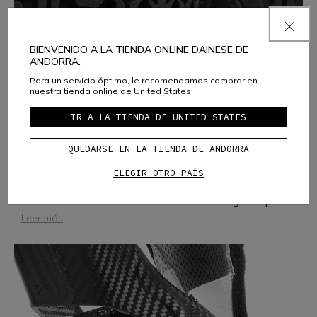
BIENVENIDO A LA TIENDA ONLINE DAINESE DE
ANDORRA.
Para un servicio óptimo, le recomendamos comprar en
nuestra tienda online de United States.
IR A LA TIENDA DE UNITED STATES
AUXAGUARD
QUEDARSE EN LA TIENDA DE ANDORRA
AUXAGUARD es un protector blando, flexible y
ELEGIR OTRO PAÍS
ergonómico. Inspirándose en la geometría de las
estructuras augéticas, que se expanden en todas las
direcciones al someterse a tensión, la tecnología de pr
...
Leer más