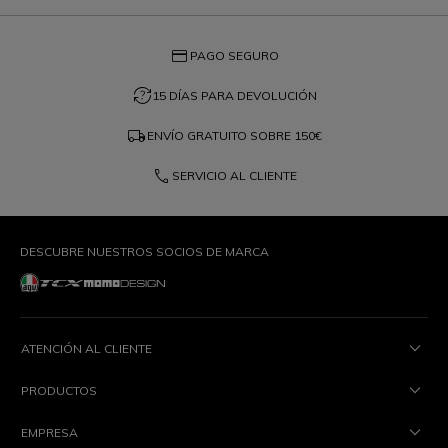
credit_card
PAGO SEGURO
question_exchange
15 DÍAS PARA DEVOLUCIÓN
local_shipping
ENVÍO GRATUITO SOBRE
150€
phone
SERVICIO AL CLIENTE
DESCUBRE NUESTROS SOCIOS DE MARCA
ATENCIÓN AL CLIENTE
PRODUCTOS
EMPRESA