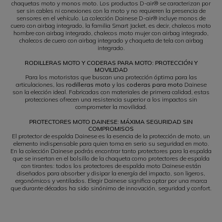
chaquetas moto y monos moto. Los productos D-air® se caracterizan por
ser sin cables ni conexiones con la moto y no requieren la presencia de
sensores en el vehículo. La colección Dainese D-air® incluye monos de
cuero con airbag integrado, la familia Smart Jacket, es decir, chalecos moto
hombre con airbag integrado, chalecos moto mujer con airbag integrado,
chalecos de cuero con airbag integrado y chaqueta de tela con airbag
integrado.
RODILLERAS MOTO Y CODERAS PARA MOTO: PROTECCIÓN Y
MOVILIDAD
Para los motoristas que buscan una protección óptima para las
articulaciones, las
rodilleras moto
y las
coderas para moto
Dainese
son la elección ideal. Fabricadas con materiales de primera calidad, estas
protecciones ofrecen una resistencia superior a los impactos sin
comprometer la movilidad.
PROTECTORES MOTO DAINESE: MÁXIMA SEGURIDAD SIN
COMPROMISOS
El protector de espalda Dainese es la esencia de la protección de moto, un
elemento indispensable para quien toma en serio su seguridad en moto.
En la colección Dainese podrás encontrar tanto protectores para la espalda
que se insertan en el bolsillo de la chaqueta como protectores de espalda
con tirantes: todos los protectores de espalda moto Dainese están
diseñados para absorber y disipar la energía del impacto, son ligeros,
ergonómicos y ventilados. Elegir Dainese significa optar por una marca
que durante décadas ha sido sinónimo de innovación, seguridad y confort.