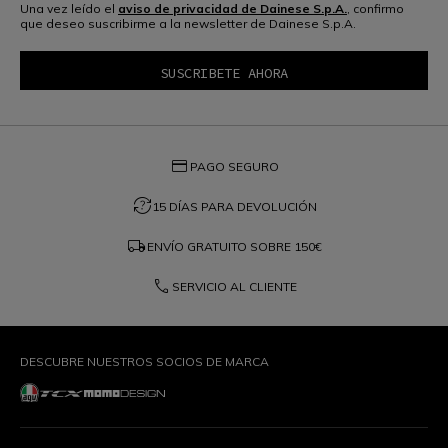
Una vez leído el
aviso de privacidad de Dainese S.p.A.
, confirmo
que deseo suscribirme a la newsletter de Dainese S.p.A.
credit_card
PAGO SEGURO
question_exchange
15 DÍAS PARA DEVOLUCIÓN
local_shipping
ENVÍO GRATUITO SOBRE
150€
phone
SERVICIO AL CLIENTE
DESCUBRE NUESTROS SOCIOS DE MARCA