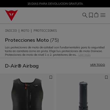
DESCUENTOS DE HASTA EL 50 % – ¡COMPRA AHORA
15 DíAS PARA DEVOLUCION GRATUITA
INICIO
MOTO
PROTECCIONES
Protecciones Moto
(75)
Las protecciones de moto de calidad son fundamentales para la seguridad
tanto en carretera como en pista. Elige tus protecciones de moto Dainese.
Protecciones de moto de nivel 1 o 2, protectores de es
...
Leer más
D-Air® Airbag
VER TODO