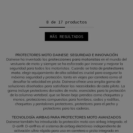
8 de 17 productos
MÁS RESULTADOS
1
2
3
PROTECTORES MOTO DAINESE: SEGURIDAD E INNOVACIÓN
Dainese ha inventado las
protecciones para motoristas
en el mundo del
vestuario de moto y siempre se ha esforzado por innovar y mejorar la
seguridad para todos los motoristas. Cuando se trata de
protectores
moto
, elegir equipamiento de alta calidad es crucial para asegurar la
máxima seguridad y protección, tanto en viajes por carretera como al
desafiar la velocidad en pista. Dainese ofrece una amplia gama de
soluciones diseñadas para satisfacer las necesidades de cada piloto. La
gama incluye protectores dorsales de moto, esenciales para la protección
de la columna vertebral, que se llevan bajo prendas como chaquetas y
monos, protecciones compuestas para hombros, codos y rodillas,
chaquetas y pantalones protectores, protectores para el pecho y
protectores para las caderas.
TECNOLOGÍA AIRBAG PARA PROTECTORES MOTO AVANZADOS
Dainese también ha introducido la protección moto con airbag integrado, el
D-air®. D-air® es el sistema de airbag electrónico independiente de
activación ultra-rápida para uso en carretera o pista integrado en