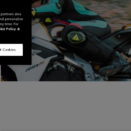
 partners also
and personalize
ny time. For
kie Policy
&
t Cookies
Prepárate para la velocidad
DESCUBRE LAGUNA SECA 6