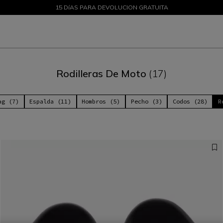
DESCUENTOS DE HASTA EL 50 % – ¡COMPRA AHORA
15 DíAS PARA DEVOLUCION GRATUITA
Rodilleras De Moto
(17)
ag (7)
Espalda (11)
Hombros (5)
Pecho (3)
Codos (28)
R