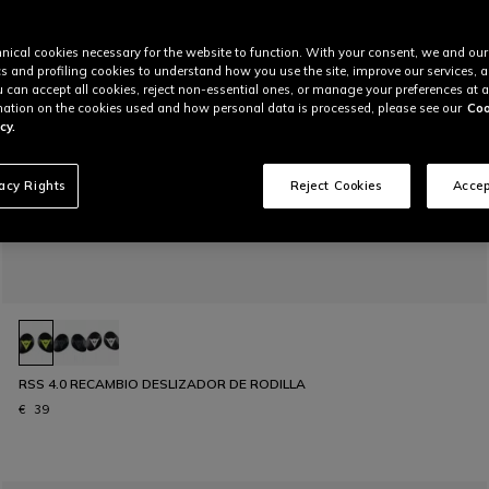
nical cookies necessary for the website to function. With your consent, we and our
cs and profiling cookies to understand how you use the site, improve our services, 
u can accept all cookies, reject non-essential ones, or manage your preferences at a
ation on the cookies used and how personal data is processed, please see our
Coo
cy.
vacy Rights
Reject Cookies
Accep
RSS 4.0 RECAMBIO DESLIZADOR DE RODILLA
€ 39