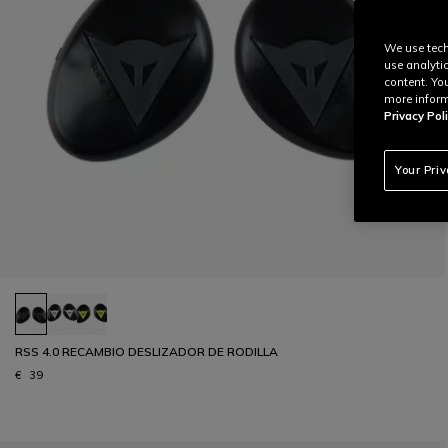
We use tech
use analyti
content. Yo
more inform
Privacy Poli
Your Pri
RSS 4.0 RECAMBIO DESLIZADOR DE RODILLA
€ 39