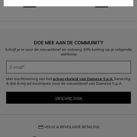
€ 65
€ 39
-40%
€ 259
€ 155,40
-40%
DOE MEE AAN DE COMMUNITY
Schrijf je in voor de nieuwsbrief en ontvang 10% korting op je volgende
aankoop
Met inachtneming van het
privacybeleid van Dainese S.p.A.
bevestig
ik dat ik mij wil inschrijven voor de nieuwsbrief van Dainese S.p.A.
credit_card
VEILIG & BEVEILIGDE BETALING