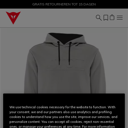
GRATIS RETOURNEREN TOT 15 DAGEN
PROMOTIES TOT 50% – SHOP NU
We use technical cookies necessary for the website to function. With
your consent, we and our partners also use analytics and profiling
cookies to understand how you use the site, improve our services, and
personalize content. You can accept all cookies, reject non-essential
ones, or manage your preferences at any time. For more information