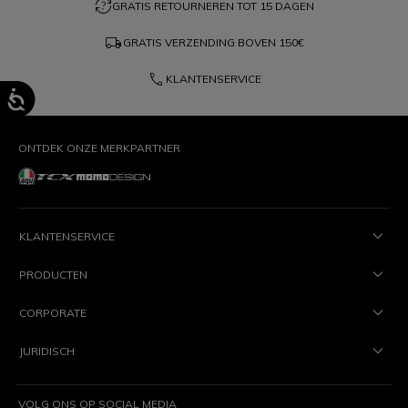
question_exchange
GRATIS RETOURNEREN TOT 15 DAGEN
local_shipping
GRATIS VERZENDING BOVEN
150€
phone
KLANTENSERVICE
ONTDEK ONZE MERKPARTNER
KLANTENSERVICE
PRODUCTEN
CORPORATE
JURIDISCH
VOLG ONS OP SOCIAL MEDIA