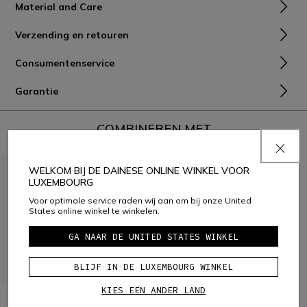
Material and Care
Verzending en retouren
Consumentenservice
Garantie
COMBINEREN MET
WELKOM BIJ DE DAINESE ONLINE WINKEL VOOR
LUXEMBOURG
Voor optimale service raden wij aan om bij onze United
States online winkel te winkelen.
GA NAAR DE UNITED STATES WINKEL
BLIJF IN DE LUXEMBOURG WINKEL
KIES EEN ANDER LAND
WOOLLEN MUTS
SPORT CASUAL DONSJAS