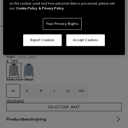
on the cookies used and how personal data is processed, please see
our
Cookie Policy
& Privacy Policy.
Your Privacy Rights
HOMEPAGINA
MOTOR
HEREN
CASUAL KLEDING
SWEATSHIRTS
Reject Cookies
Accept Cookies
HOODIE LOGO - KATOEN
Hoodie van katoen met een embossed Dainese multisport-
logo.
Lees Meer
€ 109
geselecteerd
Selecteer Maat
XS
S
M
L
XL
XXL
Maattabel
SELECTEER MAAT
Productbeschrijving