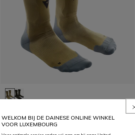
HG ROX - VERSTERKTE FIETSSOKKEN
€ 39,95
€ 19,97
-50%
WELKOM BIJ DE DAINESE ONLINE WINKEL
VOOR LUXEMBOURG
Voor optimale service raden wij aan om bij onze United