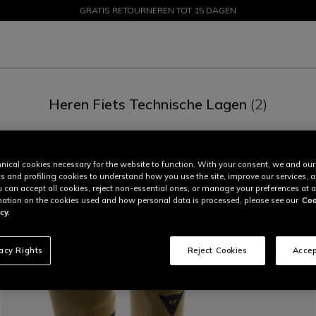
GRATIS RETOURNEREN TOT 15 DAGEN
PROMOTIES TOT 50% – SHOP NU
Heren Fiets Technische Lagen
(2)
Broeken (8)
Handschoenen (12)
Accessoires (3)
Schoenen 
nical cookies necessary for the website to function. With your consent, we and our
cs and profiling cookies to understand how you use the site, improve our services, 
u can accept all cookies, reject non-essential ones, or manage your preferences at a
ation on the cookies used and how personal data is processed, please see our
Coo
cy.
vacy Rights
Reject Cookies
Accep