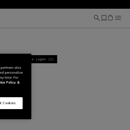
(13)
Technische Lagen (2)
 partners also
and personalize
ny time. For
kie Policy
&
t Cookies