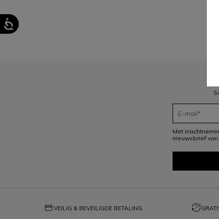
1
S
Met inachtnemi
nieuwsbrief van
credit_card
question_exchange
VEILIG & BEVEILIGDE BETALING
GRATI