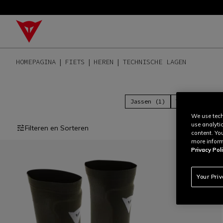
HOMEPAGINA
FIETS
HEREN
TECHNISCHE LAGEN
Jassen (1)
T-Shirts (18)
We use tech
use analyti
Filteren en Sorteren
content. Yo
more inform
Privacy Poli
Your Pri