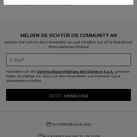
Motorradfahrer auf der Straße
1
MELDEN SIE SICH FÜR DIE COMMUNITY AN
Melden Sie sich für den Newsletter an und erhalten Sie 10 % Rabatt auf
Ihren nächsten Einkauf
Nachdem ich die
Datenschutzerklärung der Dainese S.p.A.
gelesen
habe, bestätige ich, dass ich den Newsletter von Dainese S.p.A.
abonnieren möchte.
credit_card
SICHERE BEZAHLUNG
question_exchange
RÜCKSENDUNG BIS ZU 15 TAGE