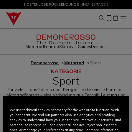
KOSTENLOSE RÜCKSENDUNG BINNEN 15 TAGEN
SALE BIS ZU -50 % – JETZT SHOPPEN
Motorrad
Fahrrad
Ski
Travel Guides
Demons
Demonerosso
Motorrad
Sport
KATEGORIE
Sport
Für viele ist das Fahren über Bergpässe die reinste Form des
Motorradfahrens – eine Verbindung aus Technik, Leistung und
Naturerlebnis. Hier findest du alles zum sportlichen Fahren auf
der Straße.
We use technical cookies necessary for the website to function. With
your consent, we and our partners also use analytics and profiling
cookies to understand how you use the site, improve our services, and
personalize content. You can accept all cookies, reject non-essential
ones, or manage your preferences at any time. For more information