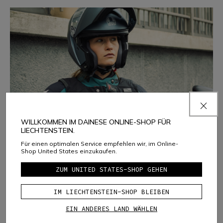
WILLKOMMEN IM DAINESE ONLINE-SHOP FÜR
LIECHTENSTEIN.
Für einen optimalen Service empfehlen wir, im Online-
Shop United States einzukaufen.
ZUM UNITED STATES-SHOP GEHEN
SPORT
Dainese Smart Air: Wie funktioniert die
leichteste Motorrad-Airbagweste?
IM LIECHTENSTEIN-SHOP BLEIBEN
In einem ausführlichen Gespräch erklärt unser D-air®
EIN ANDERES LAND WÄHLEN
System R&D Manager die Merkmale und innovativen
Eigenschaften des fortschrittlichsten Schutzsystems für