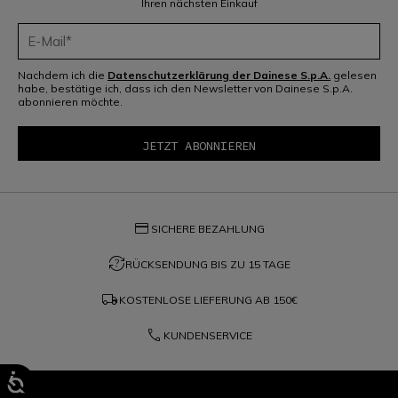
Ihren nächsten Einkauf
Nachdem ich die
Datenschutzerklärung der Dainese S.p.A.
gelesen
habe, bestätige ich, dass ich den Newsletter von Dainese S.p.A.
abonnieren möchte.
credit_card
SICHERE BEZAHLUNG
question_exchange
RÜCKSENDUNG BIS ZU 15 TAGE
local_shipping
KOSTENLOSE LIEFERUNG AB
150€
phone
KUNDENSERVICE