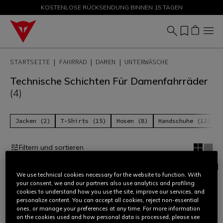
KOSTENLOSE RÜCKSENDUNG BINNEN 15 TAGEN
SALE BIS ZU -50 % – JETZT SHOPPEN
STARTSEITE
FAHRRAD
DAMEN
UNTERWÄSCHE
Technische Schichten Für Damenfahrräder
(4)
Jacken (2)
T-Shirts (15)
Hosen (8)
Handschuhe (12)
Filtern und sortieren
We use technical cookies necessary for the website to function. With
your consent, we and our partners also use analytics and profiling
cookies to understand how you use the site, improve our services, and
personalize content. You can accept all cookies, reject non-essential
ones, or manage your preferences at any time. For more information
on the cookies used and how personal data is processed, please see