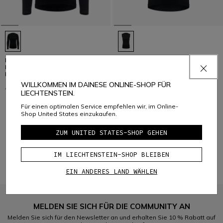
DSKIN LS - TECHNISCHES
DSKIN VEST - TECHNISCHE
FAHRRAD-LANGARMSHIRT
WESTE DAMEN BIKE
DAMEN
€ 45,95
€ 22,97
-50%
WILLKOMMEN IM DAINESE ONLINE-SHOP FÜR
€ 65,95
€ 32,97
-50%
LIECHTENSTEIN.
Für einen optimalen Service empfehlen wir, im Online-
Shop United States einzukaufen.
1
ZUM UNITED STATES-SHOP GEHEN
IM LIECHTENSTEIN-SHOP BLEIBEN
EIN ANDERES LAND WÄHLEN
MELDEN SIE SICH FÜR DIE COMMUNITY AN
Melden Sie sich für den Newsletter an und erhalten Sie 10 % Rabatt auf