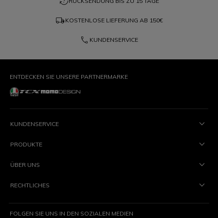
question_exchange
RÜCKSENDUNG BIS ZU 15 TAGE
local_shipping
KOSTENLOSE LIEFERUNG AB
150€
phone
KUNDENSERVICE
ENTDECKEN SIE UNSERE PARTNERMARKE
KUNDENSERVICE
PRODUKTE
ÜBER UNS
RECHTLICHES
FOLGEN SIE UNS IN DEN SOZIALEN MEDIEN