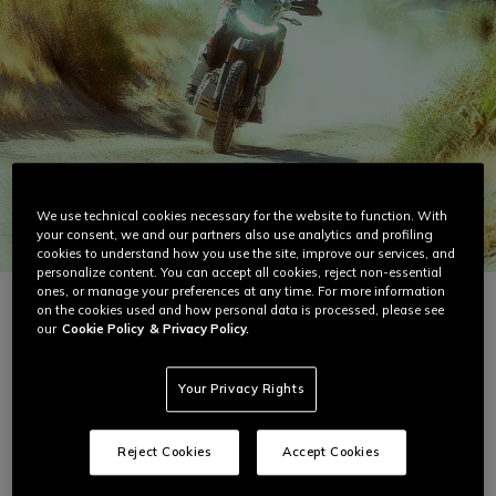
We use technical cookies necessary for the website to function. With
your consent, we and our partners also use analytics and profiling
cookies to understand how you use the site, improve our services, and
personalize content. You can accept all cookies, reject non-essential
ones, or manage your preferences at any time. For more information
on the cookies used and how personal data is processed, please see
our
Cookie Policy
& Privacy Policy.
Beliebteste Sommerausrüstung
Your Privacy Rights
Reject Cookies
Accept Cookies