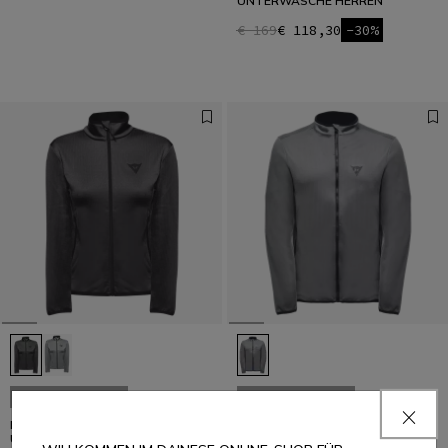
UNTERWÄSCHE HERREN
€ 169
€ 118,30
-30%
LETZTE GRÖSSEN
LETZTE GRÖSSEN
ESSENTIAL TECHNISCHE SKI
ESSENTIAL TECHNISCHE SKI
UNTERWÄSCHE DAMEN
UNTERWÄSCHE HERREN