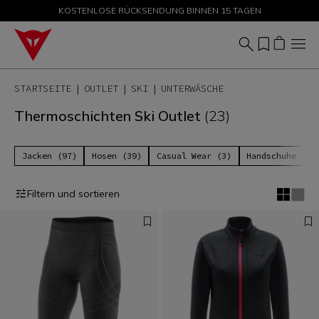
KOSTENLOSE RÜCKSENDUNG BINNEN 15 TAGEN
SALE BIS ZU -50 % – JETZT SHOPPEN
STARTSEITE
OUTLET
SKI
UNTERWÄSCHE
Thermoschichten Ski Outlet
(23)
Jacken (97)
Hosen (39)
Casual Wear (3)
Handschuhe (17
Filtern und sortieren