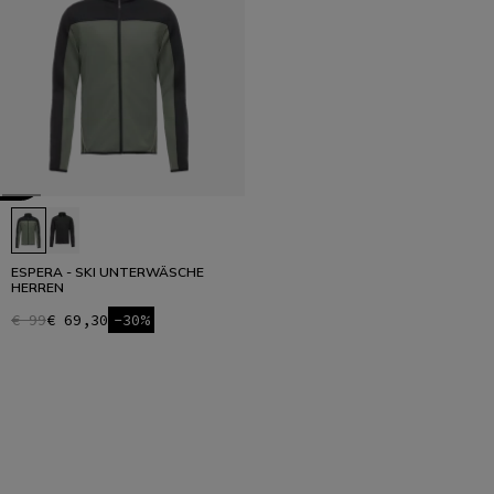
ESPERA - SKI UNTERWÄSCHE
HERREN
€ 99
€ 69,30
-30%
1