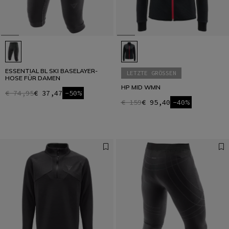
ESSENTIAL BL SKI BASELAYER-
LETZTE GRÖSSEN
HOSE FÜR DAMEN
HP MID WMN
€ 74,95
€ 37,47
-50%
€ 159
€ 95,40
-40%