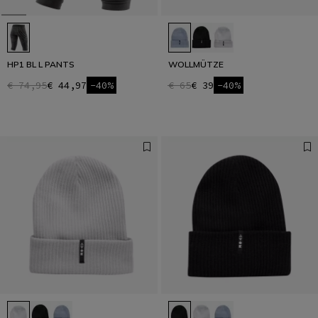
HP1 BL L PANTS
WOLLMÜTZE
€ 74,95
€ 44,97
-40%
€ 65
€ 39
-40%