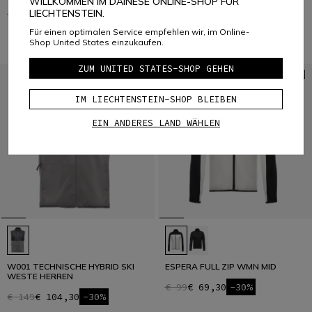
WILLKOMMEN IM DAINESE ONLINE-SHOP FÜR
LIECHTENSTEIN.
€ 149,95
€ 89,97
-40%
€ 149,95
€ 89,97
-40%
Für einen optimalen Service empfehlen wir, im Online-
Shop United States einzukaufen.
ZUM UNITED STATES-SHOP GEHEN
IM LIECHTENSTEIN-SHOP BLEIBEN
EIN ANDERES LAND WÄHLEN
W001 TECHNISCHE HYBRID SKI
ESPERA FULL ZIP WMN MID
WESTE HERREN
€ 99
€ 69,30
-30%
€ 149
€ 104,30
-30%