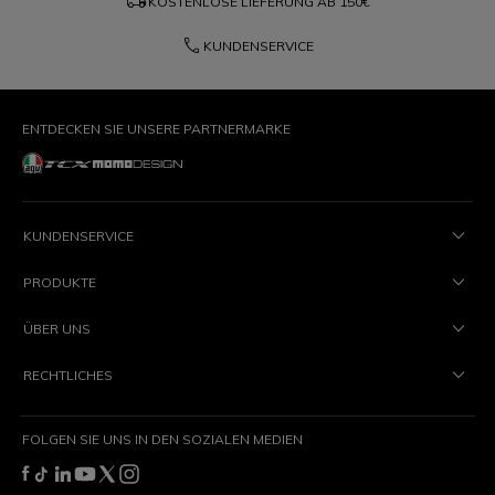
local_shipping
KOSTENLOSE LIEFERUNG AB
150€
phone
KUNDENSERVICE
ENTDECKEN SIE UNSERE PARTNERMARKE
KUNDENSERVICE
PRODUKTE
ÜBER UNS
RECHTLICHES
FOLGEN SIE UNS IN DEN SOZIALEN MEDIEN