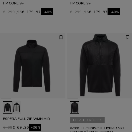
HP CORE S+
HP CORE S+
€ 299,95
€ 179,97
-40%
€ 299,95
€ 179,97
-40%
ESPERA FULL ZIP WMN MID
LETZTE GRÖSSEN
€ 99
€ 69,30
-30%
W001 TECHNISCHE HYBRID SKI