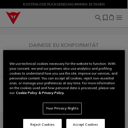
KOSTENLOSE RÜCKSENDUNG BINNEN 15 TAGEN
SALE BIS ZU -50 % – JETZT SHOPPEN
DAINESE EU KONFORMITÄT
We use technical cookies necessary for the website to function. With
your consent, we and our partners also use analytics and profiling
cookies to understand how you use the site, improve our services, and
personalize content. You can accept all cookies, reject non-essential
ones, or manage your preferences at any time. For more information
von
Dokumente
on the cookies used and how personal data is processed, please see
our
Cookie Policy
& Privacy Policy.
WEITERE ERGEBNISSE
Your Privacy Rights
Reject Cookies
Accept Cookies