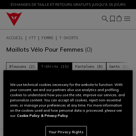
ÉCHANGES DE TAILLE ET RETOURS GRATUITS JUSQU'À 15 JOURS
PROMOTIONS JUSQU'À-50 % – ACHETEZ MAINTENANT
ACCUEIL
VTT
FEMME
T-SHIRTS
Maillots Vélo Pour Femmes
(0)
Blousons (2)
T-Shirts (15)
Pantalons (8)
Gants (12)
We use technical cookies necessary for the website to function. With
Pas de produits disponibles dans cette catégorie pour le
your consent, we and our partners also use analytics and profiling
moment. Essayez de chercher autre chose !
cookies to understand how you use the site, improve our services, and
personalize content. You can accept all cookies, reject non-essential
ones, or manage your preferences at any time. For more information
on the cookies used and how personal data is processed, please see
Effacer
our
Cookie Policy
& Privacy Policy.
Your Privacy Rights