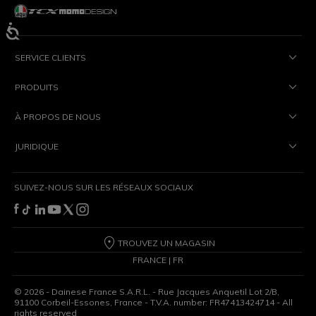
SERVICE CLIENTS
PRODUITS
À PROPOS DE NOUS
JURIDIQUE
SUIVEZ-NOUS SUR LES RÉSEAUX SOCIAUX
TROUVEZ UN MAGASIN
FRANCE | FR
©
2026
- Dainese France S.A.R.L. - Rue Jacques Anquetil Lot 2/B,
91100 Corbeil-Essones, France - T.V.A. number: FR47413424714 - All
rights reserved