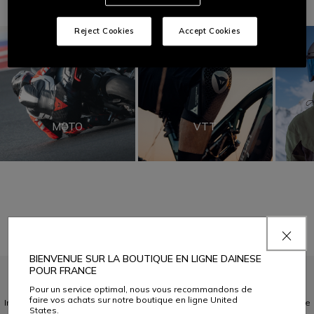
En Vedette
Reject Cookies
Accept Cookies
MOTO
VTT
BIENVENUE SUR LA BOUTIQUE EN LIGNE DAINESE
POUR FRANCE
INSCRIVEZ-VOUS À LA COMMUNAUTÉ
Pour un service optimal, nous vous recommandons de
faire vos achats sur notre boutique en ligne United
Inscrivez-vous à la newsletter et bénéficiez de 10 % de réduction sur votre
States.
prochain achat