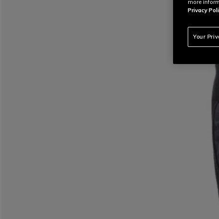
more inform
Privacy Poli
Your Pri