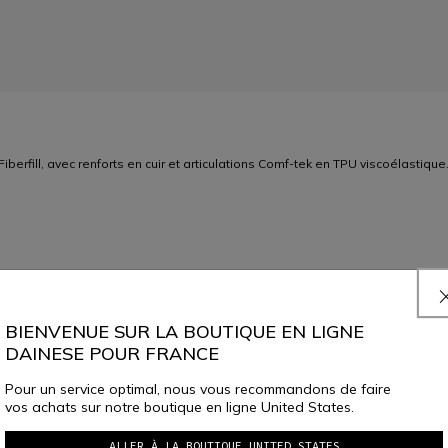
rfill, avec renforts en cuir et articulations Comf-tek en TPU viscoélastique
BIENVENUE SUR LA BOUTIQUE EN LIGNE
SÉLECTIONNER LA TAILLE
DAINESE POUR FRANCE
RÉSERVER EN MAGASIN
Pour un service optimal, nous vous recommandons de faire
vos achats sur notre boutique en ligne United States.
ALLER À LA BOUTIQUE UNITED STATES