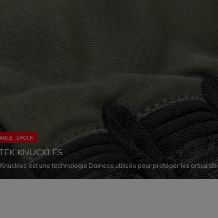
ANCE SHOCK
TEK KNUCKLES
Knuckles est une technologie Dainese utilisée pour protéger les articulati
rant le confort et la liberté de mouvement. Cette technologie consiste en 
e spécial de protection viscoélastique souple en PU à l'intérieur du tissu
qui permet d’éviter les coutures.