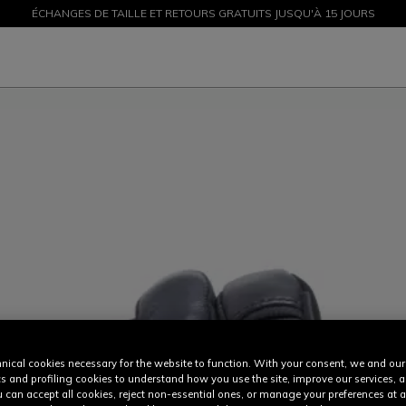
ÉCHANGES DE TAILLE ET RETOURS GRATUITS JUSQU'À 15 JOURS
PROMOTIONS JUSQU'À-50 % – ACHETEZ MAINTENANT
nical cookies necessary for the website to function. With your consent, we and our
cs and profiling cookies to understand how you use the site, improve our services, 
u can accept all cookies, reject non-essential ones, or manage your preferences at a