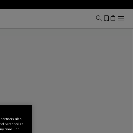
 partners also
and personalize
ny time. For