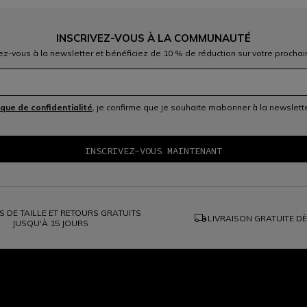
INSCRIVEZ-VOUS À LA COMMUNAUTÉ
vez-vous à la newsletter et bénéficiez de 10 % de réduction sur votre prochai
ique de confidentialité
, je confirme que je souhaite mabonner à la newslet
 DE TAILLE ET RETOURS GRATUITS
local_shipping
LIVRAISON GRATUITE D
JUSQU'À 15 JOURS