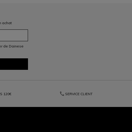
n achat
ter de Dainese
phone
ÈS
120€
SERVICE CLIENT