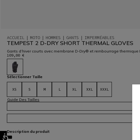
ACCUEIL
MOTO
HOMMES
GANTS
IMPERMÉABLES
TEMPEST 2 D-DRY SHORT THERMAL GLOVES
Gants d’hiver courts avec membrane D-Dry® et rembourrage thermique Fibe
109,00 €
sélectionné
Sélectionner Taille
XS
S
M
L
XL
XXL
XXXL
Guide Des Tailles
Description du produit