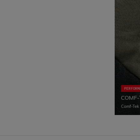
PERFORM
COMF-
Comf-Tek 
en amélio
assemblag
gants, ce 