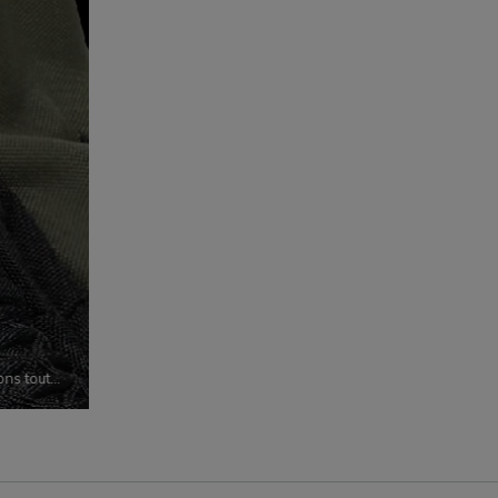
ons tout
un
 des