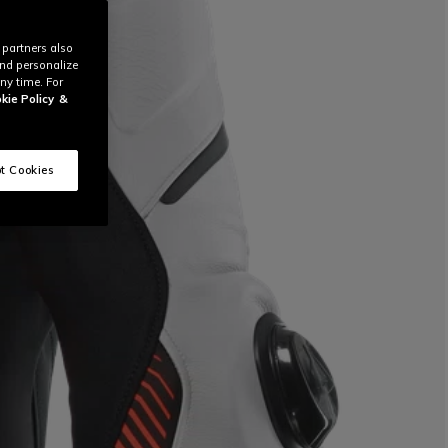
 partners also
and personalize
ny time. For
kie Policy
&
t Cookies