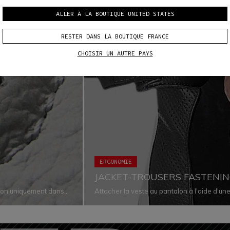
ALLER À LA BOUTIQUE UNITED STATES
RESTER DANS LA BOUTIQUE FRANCE
CHOISIR UN AUTRE PAYS
ERGONOMIE
JACKET-TROUSERS FASTENI
tion uniquement dans
Attacher la veste au pantalon à l'aide d'u
res, ce qui garantit une
et de confort en éliminant tout risque d'infi
vêtements épousent bien le corps dans tout