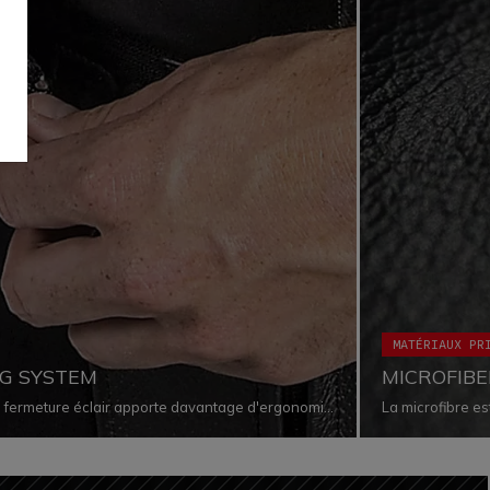
MATÉRIAUX PR
NG SYSTEM
MICROFIBE
ne fermeture éclair apporte davantage d'ergonomie
La microfibre es
ltration d'air et en garantissant que les deux
exceptionnelle à
es les situations
également par sa