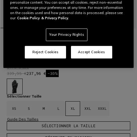
personalize content. You can accept all cookies, reject non-essential
ones, or manage your preferences at any time. For more information
on the cookies used and how personal data is processed, please see
our
Cookie Policy
& Privacy Policy.
Your Privacy Rights
ACCUEIL
OUTLET
MOTO
GANTS
STEEL-PRO GLOVES
Gants de moto racing en cuir de chèvre, dotés de protections
Reject Cookies
Accept Cookies
en acier sur le dos de la main et au niveau des articulations,
d’inserts en polyuréthane et d’une manchette préformée.
Lire plus
339,95 €
237,96 €
-30%
sélectionné
Sélectionner Taille
XS
S
M
L
XL
XXL
XXXL
Guide Des Tailles
SÉLECTIONNER LA TAILLE