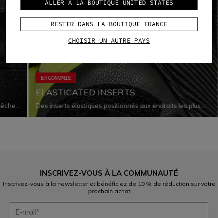
ALLER À LA BOUTIQUE UNITED STATES
RESTER DANS LA BOUTIQUE FRANCE
CHOISIR UN AUTRE PAYS
ERGONOMIE
ELASTICATED INSERTS
mpêche
Des inserts élastiques positionnés aux endroits les plus
, tout
stratégiques améliorent la capacité d'adaptation du
outes
vêtement au corps lorsqu'il change de forme et se déplace
en roulant.
INSCRIVEZ-VOUS À LA COMMUNAUTÉ
Inscrivez-vous à la newsletter et bénéficiez de 10 % de réduction sur votre
prochain achat