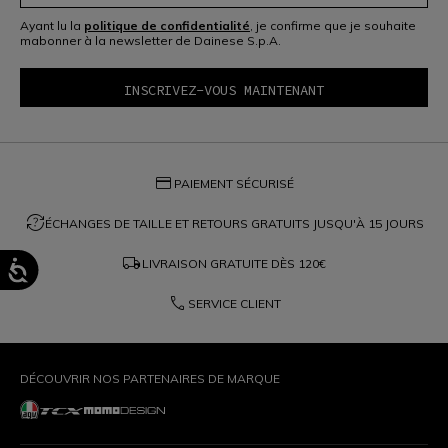
Ayant lu la
politique de confidentialité
, je confirme que je souhaite
mabonner à la newsletter de Dainese S.p.A.
credit_card
PAIEMENT SÉCURISÉ
question_exchange
ÉCHANGES DE TAILLE ET RETOURS GRATUITS JUSQU'À 15 JOURS
local_shipping
LIVRAISON GRATUITE DÈS
120€
phone
SERVICE CLIENT
DÉCOUVRIR NOS PARTENAIRES DE MARQUE