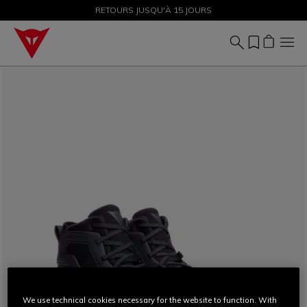
SOLDES JUSQU'À-50 % – ACHETEZ MAINTENANT
RETOURS JUSQU'À 15 JOURS
We use technical cookies necessary for the website to function. With