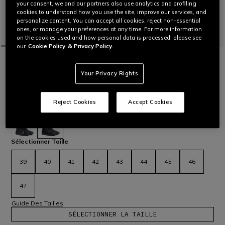
your consent, we and our partners also use analytics and profiling
cookies to understand how you use the site, improve our services, and
personalize content. You can accept all cookies, reject non-essential
ones, or manage your preferences at any time. For more information
on the cookies used and how personal data is processed, please see
our
Cookie Policy
& Privacy Policy.
ACCUEIL
MOTO
HOMMES
CHAUSSURES
IMPERMÉABLES
URBACTIVE GORE-TEX® SHOES
Your Privacy Rights
Chaussures de moto imperméables et respirantes avec
membrane Gore-Tex® Extended et semelles Groundtrax®.
Lire plus
Reject Cookies
Accept Cookies
C$ 380
sélectionné
Sélectionner Taille
39
40
41
42
43
44
45
46
47
Guide Des Tailles
SÉLECTIONNER LA TAILLE