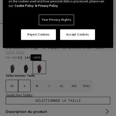
on the cookies used and how personal data is processed, please see
our
Cookie Policy
& Privacy Policy.
Your Privacy Rights
ACCUEIL
OUTLET
MOTO
GANTS
UNRULY ERGO-TEK GLOVES
Reject Cookies
Accept Cookies
Gants de moto en tissu dotés de renforts en cuir ovin et
d’articulations Ergo-Tek. Équipés du système Smart Touch.
Lire plus
C$ 240
C$ 144
-40%
sélectionné
Sélectionner Taille
XS
S
M
L
XL
XXL
XXXL
Guide Des Tailles
SÉLECTIONNER LA TAILLE
Description du produit