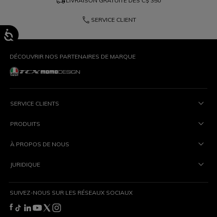
local_shipping
LIVRAISON GRATUITE DÈS
C$ 350
phone
SERVICE CLIENT
DÉCOUVRIR NOS PARTENAIRES DE MARQUE
SERVICE CLIENTS
PRODUITS
À PROPOS DE NOUS
JURIDIQUE
SUIVEZ-NOUS SUR LES RÉSEAUX SOCIAUX