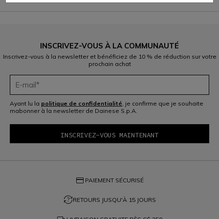
INSCRIVEZ-VOUS À LA COMMUNAUTÉ
Inscrivez-vous à la newsletter et bénéficiez de 10 % de réduction sur votre
prochain achat
Ayant lu la
politique de confidentialité
, je confirme que je souhaite
mabonner à la newsletter de Dainese S.p.A.
credit_card
PAIEMENT SÉCURISÉ
question_exchange
RETOURS JUSQU'À 15 JOURS