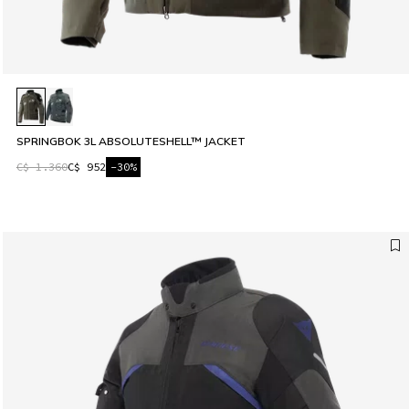
SPRINGBOK 3L ABSOLUTESHELL™ JACKET
C$ 1.360
C$ 952
-30%