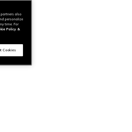
 partners also
and personalize
ny time. For
kie Policy
&
t Cookies