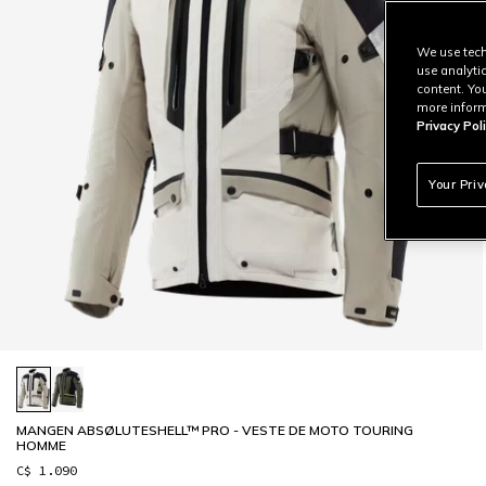
We use tech
use analyti
content. Yo
more inform
Privacy Poli
Your Pri
MANGEN ABSØLUTESHELL™ PRO - VESTE DE MOTO TOURING
HOMME
C$ 1.090