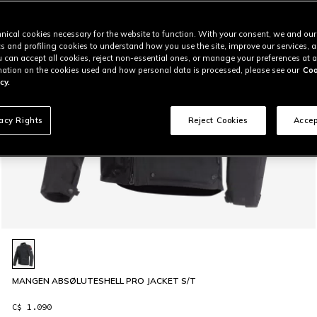
nical cookies necessary for the website to function. With your consent, we and our
cs and profiling cookies to understand how you use the site, improve our services, 
u can accept all cookies, reject non-essential ones, or manage your preferences at a
ation on the cookies used and how personal data is processed, please see our
Coo
cy.
vacy Rights
Reject Cookies
Accep
MANGEN ABSØLUTESHELL PRO JACKET S/T
C$ 1.090