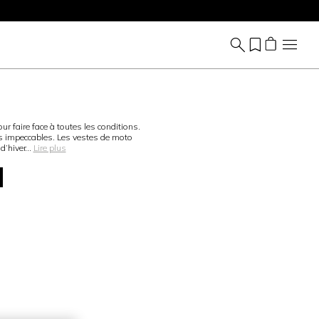
 faire face à toutes les conditions.
 impeccables. Les vestes de moto
 d’hiver
...
Lire plus