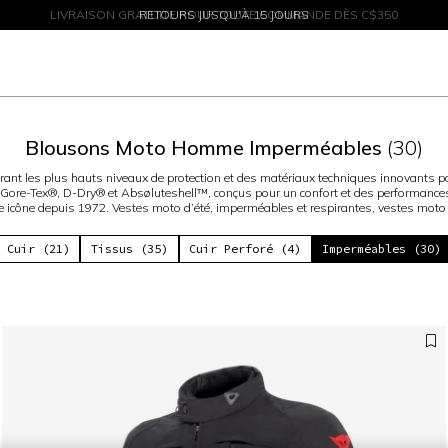
SOLDES JUSQU'À-50 % – ACHETEZ MAINTENANT
RETOURS JUSQU'À 15 JOURS
Blousons Moto Homme Imperméables
(30)
nt les plus hauts niveaux de protection et des matériaux techniques innovants pour
ore-Tex®, D-Dry® et Absøluteshell™, conçus pour un confort et des performances
 icône depuis 1972. Vestes moto d’été, imperméables et respirantes, vestes moto
Cuir (21)
Tissus (35)
Cuir Perforé (4)
Imperméables (30)