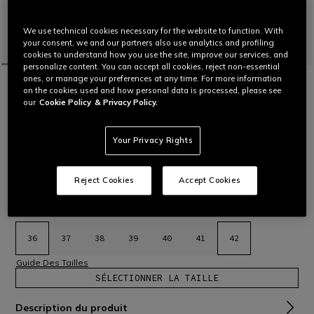
We use technical cookies necessary for the website to function. With
your consent, we and our partners also use analytics and profiling
cookies to understand how you use the site, improve our services, and
personalize content. You can accept all cookies, reject non-essential
ones, or manage your preferences at any time. For more information
ACCUEIL
MOTO
FEMME
CHAUSSURES
TISSUS
on the cookies used and how personal data is processed, please see
SUBURB AIR SHOES WMN
our
Cookie Policy
& Privacy Policy.
Sneakers urbaines à la coupe et au style purement féminins.
Pratiques, ventilées et polyvalentes, pour une utilisation à
moto et ailleurs, les jours les plus chauds. Dotées d’une
Your Privacy Rights
semelle Groundtrax® pour un confort maximal.
Lire plus
C$ 300
Reject Cookies
Accept Cookies
sélectionné
Sélectionner Taille
36
37
38
39
40
41
42
Guide Des Tailles
SÉLECTIONNER LA TAILLE
Description du produit