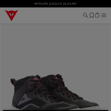
SOLDES JUSQU'À-50 % – ACHETEZ MAINTENANT
RETOURS JUSQU'À 15 JOURS