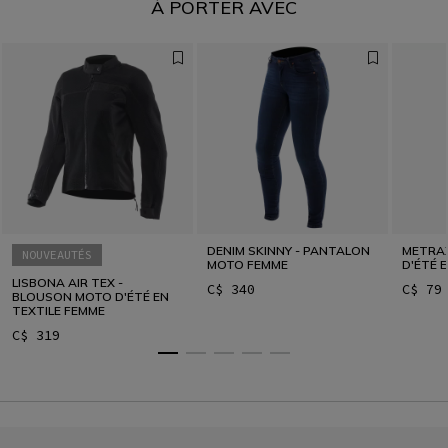
À PORTER AVEC
DENIM SKINNY - PANTALON
METRAX
NOUVEAUTÉS
MOTO FEMME
D'ÉTÉ 
LISBONA AIR TEX -
C$ 340
C$ 79
BLOUSON MOTO D'ÉTÉ EN
TEXTILE FEMME
C$ 319