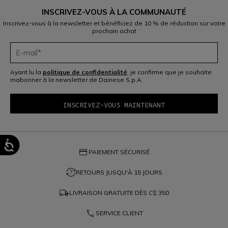
INSCRIVEZ-VOUS À LA COMMUNAUTÉ
Inscrivez-vous à la newsletter et bénéficiez de 10 % de réduction sur votre
prochain achat
Ayant lu la
politique de confidentialité
, je confirme que je souhaite
mabonner à la newsletter de Dainese S.p.A.
credit_card
PAIEMENT SÉCURISÉ
question_exchange
RETOURS JUSQU'À 15 JOURS
local_shipping
LIVRAISON GRATUITE DÈS
C$ 350
phone
SERVICE CLIENT