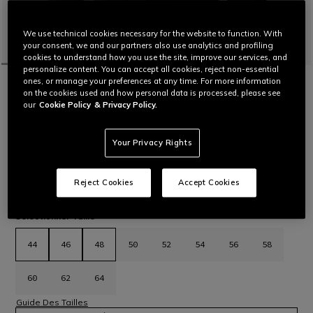
We use technical cookies necessary for the website to function. With
your consent, we and our partners also use analytics and profiling
cookies to understand how you use the site, improve our services, and
personalize content. You can accept all cookies, reject non-essential
ones, or manage your preferences at any time. For more information
ACCUEIL
MOTO
HOMMES
BLOUSONS
IMPERMÉABLES
on the cookies used and how personal data is processed, please see
SPRINGBOK 3L ABSOLUTESHELL™ JACKET
our
Cookie Policy
& Privacy Policy.
Veste adventure touring imperméable à trois couches.
Optimisée pour une utilisation quatre saisons. Protections
souples Pro Armor de niveau 2 aux épaules et aux coudes.
Your Privacy Rights
Lire plus
C$ 1.360
C$ 952
-30%
Reject Cookies
Accept Cookies
sélectionné
Sélectionner Taille
44
46
48
50
52
54
56
58
60
62
64
Guide Des Tailles