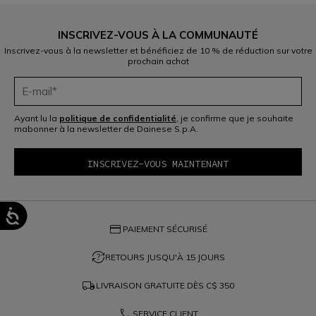
INSCRIVEZ-VOUS À LA COMMUNAUTÉ
Inscrivez-vous à la newsletter et bénéficiez de 10 % de réduction sur votre
prochain achat
Ayant lu la
politique de confidentialité
, je confirme que je souhaite
mabonner à la newsletter de Dainese S.p.A.
credit_card
PAIEMENT SÉCURISÉ
question_exchange
RETOURS JUSQU'À 15 JOURS
local_shipping
LIVRAISON GRATUITE DÈS
C$ 350
phone
SERVICE CLIENT