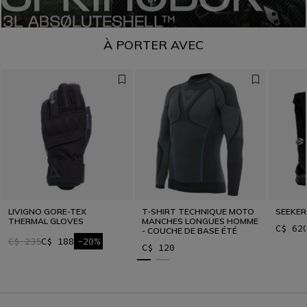
À PORTER AVEC
LIVIGNO GORE-TEX
T-SHIRT TECHNIQUE MOTO
SEEKER
THERMAL GLOVES
MANCHES LONGUES HOMME
C$ 62
- COUCHE DE BASE ÉTÉ
C$ 235
C$ 188
-20%
C$ 120