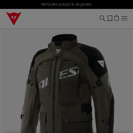
SOLDES JUSQU'À-50 % – ACHETEZ MAINTENANT
RETOURS JUSQU'À 15 JOURS