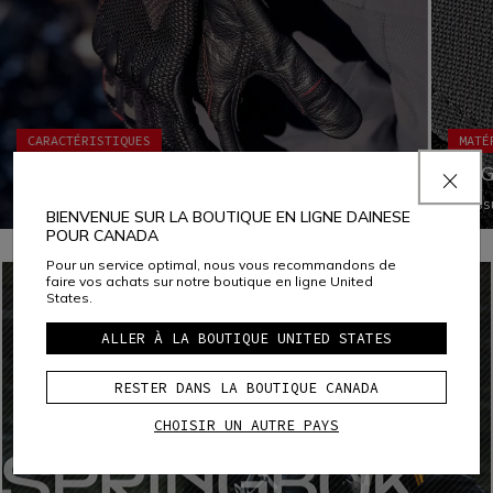
CARACTÉRISTIQUES
MATÉ
MAGIC CONNECTION®
MUG
La technologie Dainese Magic Connection® est un
Le tis
BIENVENUE SUR LA BOUTIQUE EN LIGNE DAINESE
système aimanté qui facilite la connexion des gants
nylon 
POUR CANADA
Dainese compatibles avec la veste. De cette façon, les
une ré
gants sont toujours à portée de main et ne se perdent pas
très c
Pour un service optimal, nous vous recommandons de
lors du plein de carburant ou lors de courts arrêts.
à sa fo
faire vos achats sur notre boutique en ligne United
mouvem
States.
nanote
pour r
ALLER À LA BOUTIQUE UNITED STATES
ce qui
RESTER DANS LA BOUTIQUE CANADA
CHOISIR UN AUTRE PAYS