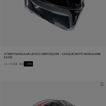
STREETMODULAR LEVICO GREY/SILVER - CASQUE MOTO MODULAIRE
E2206
C$ 450
C$ 315
-30%