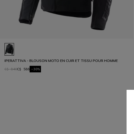
IPERATTIVA - BLOUSON MOTO EN CUIR ET TISSU POUR HOMME
C$ 840
C$ 588
-30%
1
2
3
4