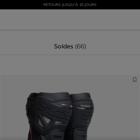
SOLDES JUSQU'À-50 % – ACHETEZ MAINTENANT
RETOURS JUSQU'À 15 JOURS
Soldes
(66)