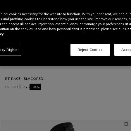
nical cookies necessary for the website to function. With your consent, we and our
cs and profiling cookies to understand how you use the site, improve our services, 
u can accept all cookies, reject non-essential ones, or manage your preferences at a
ation on the cookies used and how personal data is processed, please see our
Coo
cy.
vacy Rights
Reject Cookies
Accep
RT-RACE - BLACK/RED
C$ 540
C$ 378
-30%