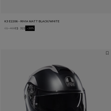
K3 E2206 - RIVIA MATT BLACK/WHITE
C$ 460
C$ 322
-30%