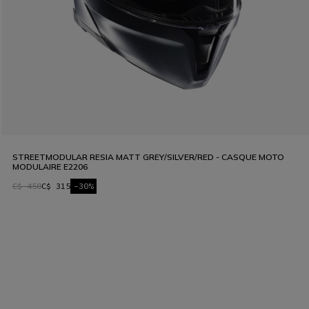
STREETMODULAR RESIA MATT GREY/SILVER/RED - CASQUE MOTO
MODULAIRE E2206
C$ 450
C$ 315
-30%