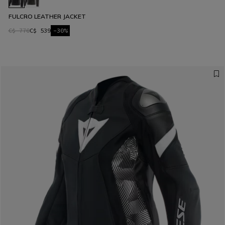
FULCRO LEATHER JACKET
C$ 770
C$ 539
-30%