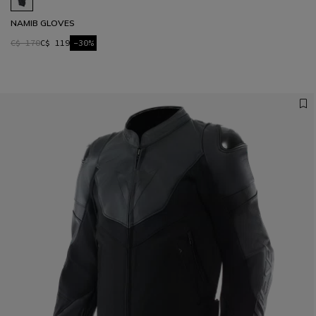
NAMIB GLOVES
C$ 170
C$ 119
-30%