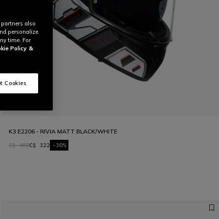
 partners also
and personalize
ny time. For
kie Policy
&
t Cookies
K3 E2206 - RIVIA MATT BLACK/WHITE
C$ 460
C$ 322
-30%