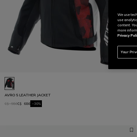
We use tech
use analyti
content. Yo
more inform
Privacy Poli
Your Pri
AVRO 5 LEATHER JACKET
C$ 980
C$ 686
-30%