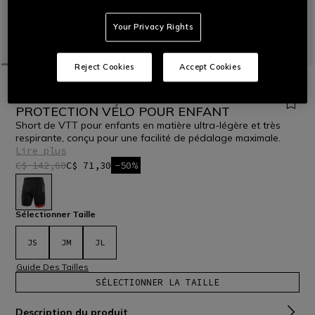
Your Privacy Rights
Reject Cookies
Accept Cookies
ACCUEIL
VTT
ENFANTS
SCARABEO - PANTALONS COURS DE
PROTECTION VÉLO POUR ENFANT
Short de VTT pour enfants en matière ultra-légère et très
respirante, conçu pour une facilité de pédalage maximale.
Lire plus
C$ 142,60
C$ 71,30
-50%
sélectionné
Sélectionner Taille
JS
JM
JL
Guide Des Tailles
SÉLECTIONNER LA TAILLE
Description du produit