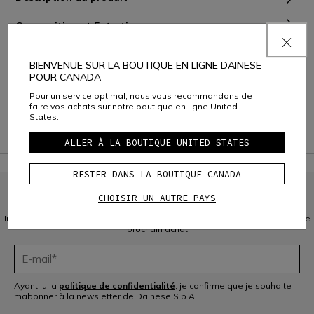
Composition et Entretien
Livraison et Retours
BIENVENUE SUR LA BOUTIQUE EN LIGNE DAINESE
POUR CANADA
Service Client
Pour un service optimal, nous vous recommandons de
faire vos achats sur notre boutique en ligne United
Garantie
States.
ALLER À LA BOUTIQUE UNITED STATES
RESTER DANS LA BOUTIQUE CANADA
CHOISIR UN AUTRE PAYS
INSCRIVEZ-VOUS À LA COMMUNAUTÉ
Inscrivez-vous à la newsletter et bénéficiez de 10 % de réduction sur votre
prochain achat
Ayant lu la
politique de confidentialité
, je confirme que je souhaite
mabonner à la newsletter de Dainese S.p.A.