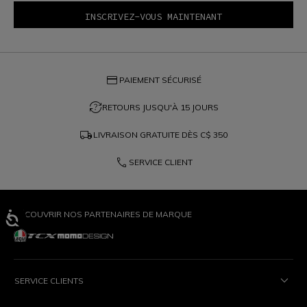
credit_card
PAIEMENT SÉCURISÉ
question_exchange
RETOURS JUSQU'À 15 JOURS
local_shipping
LIVRAISON GRATUITE DÈS
C$ 350
phone
SERVICE CLIENT
DÉCOUVRIR NOS PARTENAIRES DE MARQUE
SERVICE CLIENTS