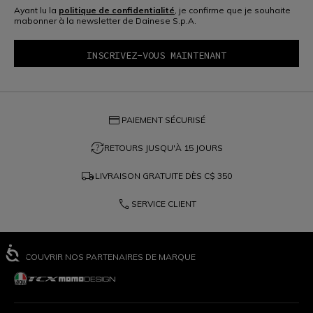
Ayant lu la
politique de confidentialité
, je confirme que je souhaite
mabonner à la newsletter de Dainese S.p.A.
credit_card
PAIEMENT SÉCURISÉ
question_exchange
RETOURS JUSQU'À 15 JOURS
local_shipping
LIVRAISON GRATUITE DÈS
C$ 350
phone
SERVICE CLIENT
DÉCOUVRIR NOS PARTENAIRES DE MARQUE