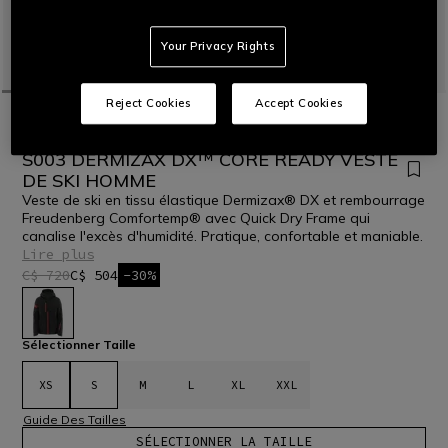
Your Privacy Rights
Reject Cookies
Accept Cookies
ACCUEIL
OUTLET
SKI
BLOUSONS
TAILLES LIMITÉES
S003 DERMIZAX DX™ CORE READY VESTE
DE SKI HOMME
Veste de ski en tissu élastique Dermizax® DX et rembourrage
Freudenberg Comfortemp® avec Quick Dry Frame qui
canalise l'excès d'humidité. Pratique, confortable et maniable.
Lire plus
C$ 720
C$ 504
-30%
sélectionné
Sélectionner Taille
XS
S
M
L
XL
XXL
Guide Des Tailles
SÉLECTIONNER LA TAILLE