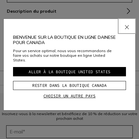
Description du produit
Composition et Entretien
Livraison et Retours
BIENVENUE SUR LA BOUTIQUE EN LIGNE DAINESE
POUR CANADA
Service Client
Pour un service optimal, nous vous recommandons de
faire vos achats sur notre boutique en ligne United
States.
Garantie
ALLER À LA BOUTIQUE UNITED STATES
RESTER DANS LA BOUTIQUE CANADA
CHOISIR UN AUTRE PAYS
INSCRIVEZ-VOUS À LA COMMUNAUTÉ
Inscrivez-vous à la newsletter et bénéficiez de 10 % de réduction sur votre
prochain achat