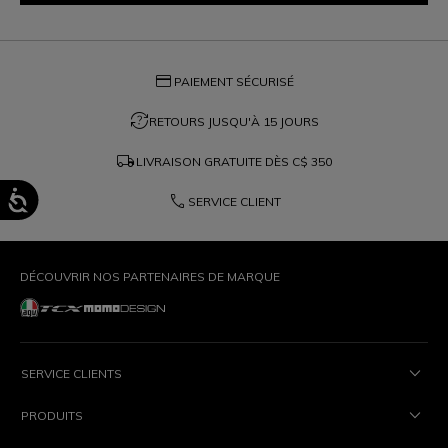
cas de
credit_card
PAIEMENT SÉCURISÉ
question_exchange
RETOURS JUSQU'À 15 JOURS
local_shipping
LIVRAISON GRATUITE DÈS
C$ 350
phone
SERVICE CLIENT
DÉCOUVRIR NOS PARTENAIRES DE MARQUE
SERVICE CLIENTS
PRODUITS