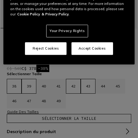
ones, or manage your preferences at any time. For more information
on the cookies used and how personal data is processed, please see
our
Cookie Policy
& Privacy Policy.
Your Privacy Rights
ACCUEIL
MOTO
HOMMES
BOTTES
TISSUS
RT-RACE - BLACK/DARK-GREY
Reject Cookies
Accept Cookies
Bottes de moto sportives certifiées. Conçues pour un
maximum de sécurité et de contrôle de la moto sur route et
sur piste.
Lire plus
C$ 540
C$ 378
-30%
Sélectionner Taille
38
39
40
41
42
43
44
45
46
47
48
49
Guide Des Tailles
SÉLECTIONNER LA TAILLE
Description du produit