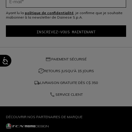
Ayant lu la
politique de confidentialité
, je confirme que je souhaite
mabonner à la newsletter de Dainese S.p.A.
credit_card
PAIEMENT SÉCURISÉ
question_exchange
RETOURS JUSQU'À 15 JOURS
local_shipping
LIVRAISON GRATUITE DÈS
C$ 350
phone
SERVICE CLIENT
DÉCOUVRIR NOS PARTENAIRES DE MARQUE