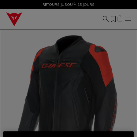
SOLDES JUSQU'À-50 % – ACHETEZ MAINTENANT
RETOURS JUSQU'À 15 JOURS