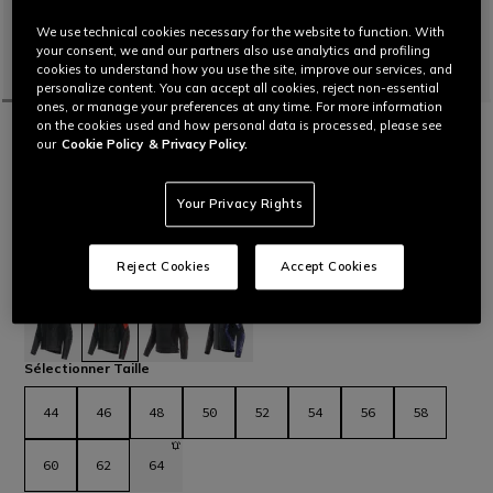
We use technical cookies necessary for the website to function. With
your consent, we and our partners also use analytics and profiling
cookies to understand how you use the site, improve our services, and
personalize content. You can accept all cookies, reject non-essential
ones, or manage your preferences at any time. For more information
on the cookies used and how personal data is processed, please see
ACCUEIL
MOTO
HOMMES
BLOUSONS
CUIR
our
Cookie Policy
& Privacy Policy.
PERSONNALISABLE
RACING 5 - BLOUSON MOTO EN CUIR
HOMME
Your Privacy Rights
Veste de moto en cuir à coupe sportive et confortable, sliders
en aluminium sur les épaules, inserts en cuir élastique et
prises d’air pour un confort thermique maximal. La toute
Reject Cookies
Accept Cookies
dernière évolution de la veste sportive Dainese.
Lire plus
C$ 870
sélectionné
Sélectionner Taille
44
46
48
50
52
54
56
58
60
62
64