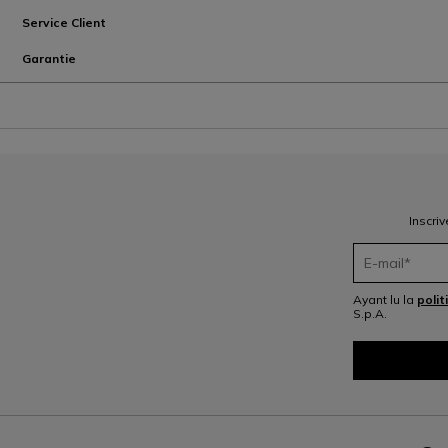
Service Client
Garantie
Inscri
Ayant lu la
polit
S.p.A.