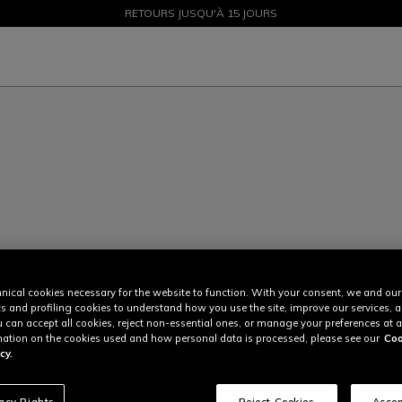
SOLDES JUSQU'À-50 % – ACHETEZ MAINTENANT
RETOURS JUSQU'À 15 JOURS
nical cookies necessary for the website to function. With your consent, we and our
cs and profiling cookies to understand how you use the site, improve our services, 
u can accept all cookies, reject non-essential ones, or manage your preferences at a
ation on the cookies used and how personal data is processed, please see our
Coo
cy.
vacy Rights
Reject Cookies
Accep