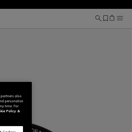
 partners also
and personalize
ny time. For
kie Policy
&
t Cookies