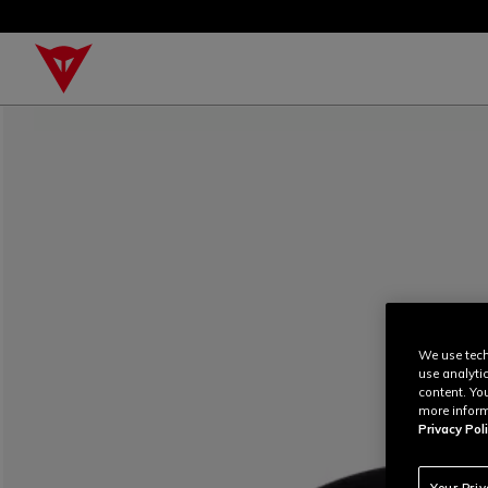
We use tech
use analyti
content. Yo
more inform
Privacy Poli
Your Pri