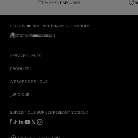
credit_card
question_exchange
PAIEMENT SÉCURISÉ
R
DÉCOUVRIR NOS PARTENAIRES DE MARQUE
SERVICE CLIENTS
PRODUITS
À PROPOS DE NOUS
JURIDIQUE
SUIVEZ-NOUS SUR LES RÉSEAUX SOCIAUX