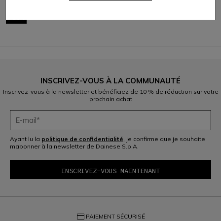
C$ 214,60
C$ 150,22
-30%
INSCRIVEZ-VOUS À LA COMMUNAUTÉ
Inscrivez-vous à la newsletter et bénéficiez de 10 % de réduction sur votre
prochain achat
Ayant lu la
politique de confidentialité
, je confirme que je souhaite
mabonner à la newsletter de Dainese S.p.A.
credit_card
PAIEMENT SÉCURISÉ