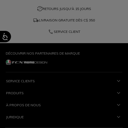
question_exchange
RETOURS JUSQU'À 15 JOURS
local_shipping
LIVRAISON GRATUITE DÈS
C$ 350
phone
SERVICE CLIENT
DÉCOUVRIR NOS PARTENAIRES DE MARQUE
SERVICE CLIENTS
PRODUITS
À PROPOS DE NOUS
JURIDIQUE