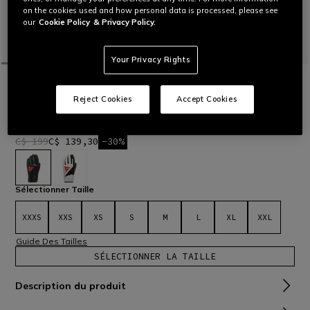
on the cookies used and how personal data is processed, please see
our
Cookie Policy
& Privacy Policy.
Your Privacy Rights
ACCUEIL
OUTLET
SKI
GANTS
HP SPORT GANTS SKI UNISEXE
Reject Cookies
Accept Cookies
Gants de ski coupe courte en cuir et tissu élastique, dotés
d’une isolation thermique en Primaloft® Silver.
Lire plus
C$ 199
C$ 139,30
-30%
sélectionné
Sélectionner Taille
XXXS
XXS
XS
S
M
L
XL
XXL
Guide Des Tailles
SÉLECTIONNER LA TAILLE
Description du produit