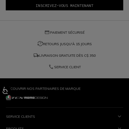
credit_card
PAIEMENT SÉCURISÉ
question_exchange
RETOURS JUSQU'À 15 JOURS
local_shipping
LIVRAISON GRATUITE DÈS
C$ 350
phone
SERVICE CLIENT
DÉCOUVRIR NOS PARTENAIRES DE MARQUE
SERVICE CLIENTS
PRODUITS