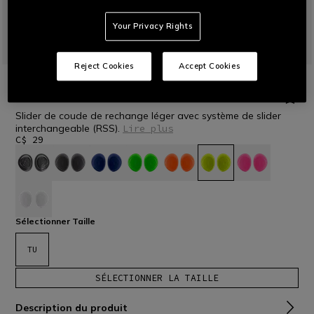
Your Privacy Rights
Reject Cookies
Accept Cookies
ACCUEIL
MOTO
PROTECTIONS
COUDES
ELBOW SLIDER RSS 3.0
Slider de coude de rechange léger avec système de slider
interchangeable (RSS).
Lire plus
C$ 29
sélectionné
Sélectionner Taille
TU
SÉLECTIONNER LA TAILLE
Description du produit