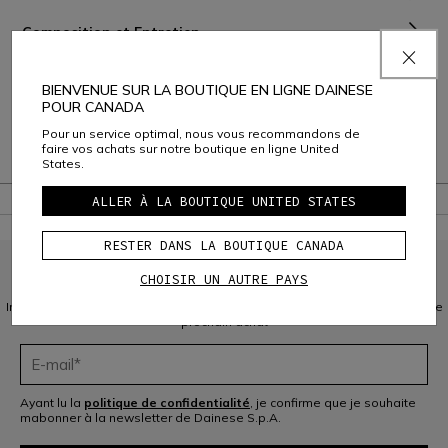
Composition et Entretien
Livraison et Retours
BIENVENUE SUR LA BOUTIQUE EN LIGNE DAINESE
POUR CANADA
Service Client
Pour un service optimal, nous vous recommandons de
faire vos achats sur notre boutique en ligne United
Garantie
States.
ALLER À LA BOUTIQUE UNITED STATES
RESTER DANS LA BOUTIQUE CANADA
CHOISIR UN AUTRE PAYS
INSCRIVEZ-VOUS À LA COMMUNAUTÉ
Inscrivez-vous à la newsletter et bénéficiez de 10 % de réduction sur votre
prochain achat
Ayant lu la
politique de confidentialité
, je confirme que je souhaite
mabonner à la newsletter de Dainese S.p.A.