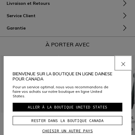
Livraison et Retours
Service Client
Garantie
À PORTER AVEC
BIENVENUE SUR LA BOUTIQUE EN LIGNE DAINESE
POUR CANADA
Pour un service optimal, nous vous recommandons de
faire vos achats sur notre boutique en ligne United
States.
ALLER À LA BOUTIQUE UNITED STATES
THERMO LS MAILLOT
DRY LS
TAILLES LIMITÉES
RESTER DANS LA BOUTIQUE CANADA
THERMIQUE DE SKI FEMME
DE SKI
HP MID WMN
C$ 139
C$ 99
CHOISIR UN AUTRE PAYS