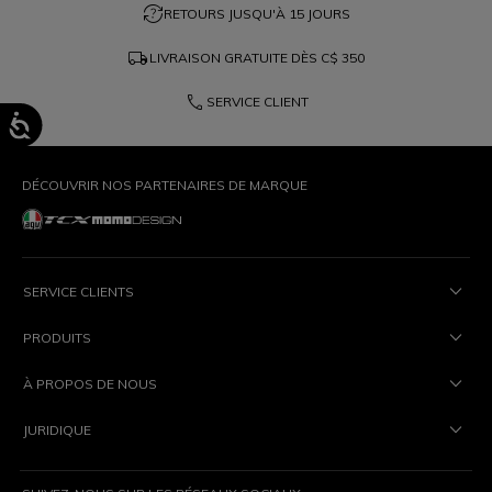
question_exchange
RETOURS JUSQU'À 15 JOURS
local_shipping
LIVRAISON GRATUITE DÈS
C$ 350
phone
SERVICE CLIENT
DÉCOUVRIR NOS PARTENAIRES DE MARQUE
SERVICE CLIENTS
PRODUITS
À PROPOS DE NOUS
JURIDIQUE