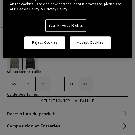
on the cookies used and how personal data is processed, please see
our
Cookie Policy
& Privacy Policy.
Your Privacy Rights
ACCUEIL
OUTLET
SKI
BLOUSONS
DOUDOUNE LÉGÈRE DE SKI FEMME
Reject Cookies
Accept Cookies
C$ 229
C$ 160,30
-30%
sélectionné
Sélectionner Taille
XS
S
M
L
XL
XXL
Guide Des Tailles
SÉLECTIONNER LA TAILLE
Description du produit
Composition et Entretien