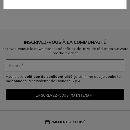
C$ 252
C$ 151,20
-40%
INSCRIVEZ-VOUS À LA COMMUNAUTÉ
Inscrivez-vous à la newsletter et bénéficiez de 10 % de réduction sur votre
prochain achat
Ayant lu la
politique de confidentialité
, je confirme que je souhaite
mabonner à la newsletter de Dainese S.p.A.
credit_card
PAIEMENT SÉCURISÉ