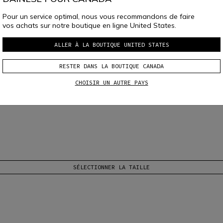
Pour un service optimal, nous vous recommandons de faire
vos achats sur notre boutique en ligne United States.
ALLER À LA BOUTIQUE UNITED STATES
AD
RESTER DANS LA BOUTIQUE CANADA
sitif d'airbag Smart Air, le système d'airbag innovant de Dainese. Facil
CHOISIR UN AUTRE PAYS
SÉLECTIONNER LA TAILLE