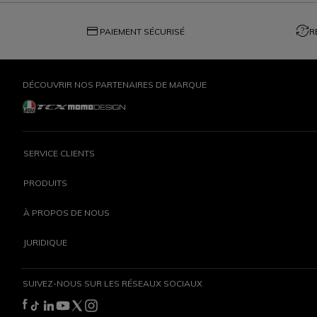
credit_card
question_exchange
PAIEMENT SÉCURISÉ
R
DÉCOUVRIR NOS PARTENAIRES DE MARQUE
SERVICE CLIENTS
PRODUITS
À PROPOS DE NOUS
JURIDIQUE
SUIVEZ-NOUS SUR LES RÉSEAUX SOCIAUX