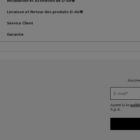
Installation et Activation de D-Air®
Livraison et Retour des produits D-Air®
Service Client
Garantie
Inscri
Ayant lu la
polit
S.p.A.