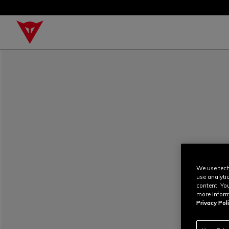
We use tech
use analyti
content. Yo
more inform
Privacy Poli