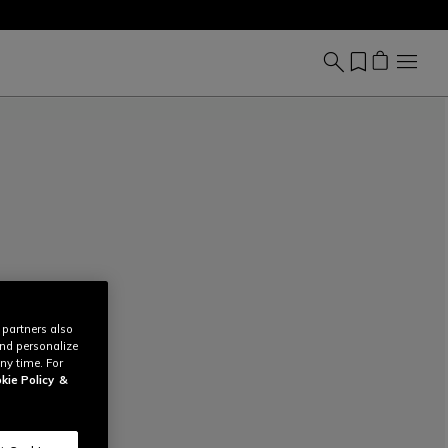
 partners also
and personalize
ny time. For
kie Policy
&