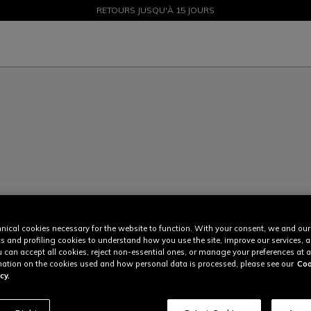
SOLDES JUSQU'À-50 % – ACHETEZ MAINTENANT
RETOURS JUSQU'À 15 JOURS
nical cookies necessary for the website to function. With your consent, we and our
cs and profiling cookies to understand how you use the site, improve our services, 
u can accept all cookies, reject non-essential ones, or manage your preferences at a
ation on the cookies used and how personal data is processed, please see our
Coo
cy.