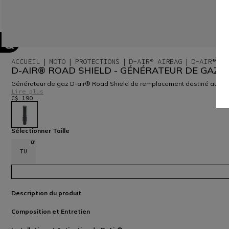
ACCUEIL
MOTO
PROTECTIONS
D-AIR® AIRBAG
D-AIR® RO
D-AIR® ROAD SHIELD - GÉNÉRATEUR DE GAZ
Générateur de gaz D-air® Road Shield de remplacement destiné au dispo
Lire plus
C$ 190
sélectionné
Sélectionner Taille
TU
Description du produit
Composition et Entretien