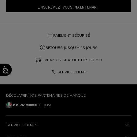
credit_card
PAIEMENT SÉCURISÉ
question_exchange
RETOURS JUSQU'À 15 JOURS
local_shipping
LIVRAISON GRATUITE DÈS
C$ 350
phone
SERVICE CLIENT
DÉCOUVRIR NOS PARTENAIRES DE MARQUE
SERVICE CLIENTS