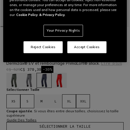
personalize content. You can accept all cookies, reject non-essential
ones, or manage your preferences at any time. For more information
on the cookies used and how personal data is processed, please see
our
Cookie Policy
& Privacy Policy.
Your Privacy Rights
ACCUEIL
OUTLET
SKI
PANTALONS
TAILLES LIMITÉES
ARIANTE DERMIZAX EV™ - PANTALON DE
Reject Cookies
Accept Cookies
SKI HOMME
Pantalon de ski avec membrane imperméable et respirante
Dermizax® EV et rembourrage PrimaLoft® Black.
Lire plus
C$ 529
C$ 370,30
-30%
sélectionné
Sélectionner Taille
XS
S
M
L
XL
XXL
Coupe ajustée
. Si vous êtes entre deux tailles, choisissez la taille
supérieure
Guide Des Tailles
SÉLECTIONNER LA TAILLE