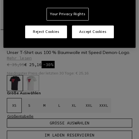
Your Privacy Rights
Reject Cookies
Accept Cookies
STARTSEITE
OUTLET
MOTORRAD
CASUAL WEAR
SPEED DEMON T-SHIRT
Unser T-Shirt aus 100 % Baumwolle mit Speed Demon-Logo.
Mehr lesen
€ 35,95
€ 25,16
-30%
Niedrigster Preis der letzten 30 Tage: € 25,16
ausgewählt
Größe Auswählen
XS
S
M
L
XL
XXL
XXXL
Größentabelle
GRÖSSE AUSWÄHLEN
IM LADEN RESERVIEREN