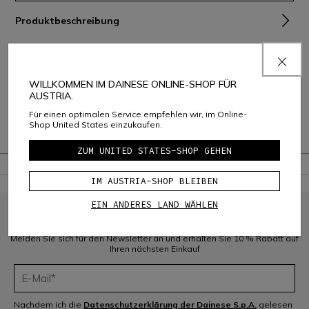
Produktbeschreibung
Zusammensetzung und Pflege
Versand und Rückgabe
WILLKOMMEN IM DAINESE ONLINE-SHOP FÜR
AUSTRIA.
Consumer Care
Für einen optimalen Service empfehlen wir, im Online-
Shop United States einzukaufen.
Garantie
ZUM UNITED STATES-SHOP GEHEN
IM AUSTRIA-SHOP BLEIBEN
EIN ANDERES LAND WÄHLEN
MELDEN SIE SICH FÜR DIE COMMUNITY AN
Melden Sie sich für den Newsletter an und erhalten Sie 10 % Rabatt auf
Ihren nächsten Einkauf
Nachdem ich die
Datenschutzerklärung der Dainese S.p.A.
gelesen