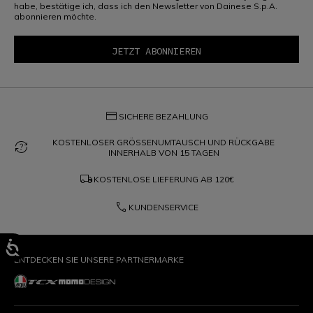
habe, bestätige ich, dass ich den Newsletter von Dainese S.p.A.
abonnieren möchte.
credit_card
SICHERE BEZAHLUNG
KOSTENLOSER GRÖSSENUMTAUSCH UND RÜCKGABE
question_exchange
INNERHALB VON 15 TAGEN
local_shipping
KOSTENLOSE LIEFERUNG AB
120€
phone
KUNDENSERVICE
ENTDECKEN SIE UNSERE PARTNERMARKE