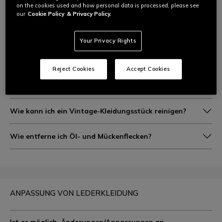
Dry®?
on the cookies used and how personal data is processed, please see
our
Cookie Policy
& Privacy Policy.
Wie wasche ich meine Handschuhe?
Your Privacy Rights
Wie sollte ich meine Stiefel reinigen?
Reject Cookies
Accept Cookies
Wie sollte ich ein Kleidungsstück aus Mischgewebe
reinigen?
Wie kann ich ein Vintage-Kleidungsstück reinigen?
Wie entferne ich Öl- und Mückenflecken?
ANPASSUNG VON LEDERKLEIDUNG