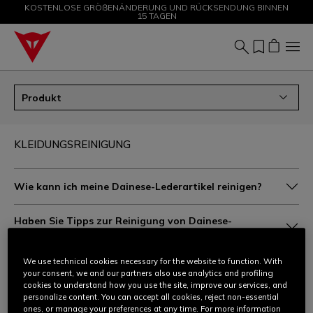
KOSTENLOSE GRÖßENÄNDERUNG UND RÜCKSENDUNG BINNEN
SALE BIS ZU -50 % – JETZT SHOPPEN
15 TAGEN
Produkt
KLEIDUNGSREINIGUNG
Wie kann ich meine Dainese-Lederartikel reinigen?
Haben Sie Tipps zur Reinigung von Dainese-
Lederkleidung?
We use technical cookies necessary for the website to function. With
Ich möchte mein Dainese-Lederkleidungsstück von
your consent, we and our partners also use analytics and profiling
Ihnen reinigen lassen. Ist das möglich?
cookies to understand how you use the site, improve our services, and
personalize content. You can accept all cookies, reject non-essential
Wie wasche ich Stoffkleidung mit GORE-TEX® und D-
ones, or manage your preferences at any time. For more information