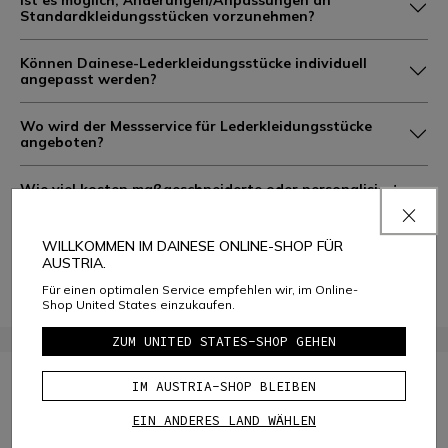
Ist es möglich, Änderungen/Anpassungen an
Standardkleidungsstücken vorzunehmen?
Können Dainese-Lederkleidungsstücke individuell
angepasst werden?
Wo wird der Messservice für Lederkleidungsstücke
angeboten?
Wie viel kosten maßgeschneiderte oder personalisierte
Artikel?
WILLKOMMEN IM DAINESE ONLINE-SHOP FÜR
Wie lange dauert es, bis personalisierte oder
AUSTRIA.
maßgeschneiderte Artikel angefertigt werden?
Für einen optimalen Service empfehlen wir, im Online-
Shop United States einzukaufen.
ZUM UNITED STATES-SHOP GEHEN
Wenn Sie weitere Informationen zu unseren D-Air®-
IM AUSTRIA-SHOP BLEIBEN
Produkten suchen, schauen Sie bitte in den
FAQ-Bereich
AIRBAG
.
EIN ANDERES LAND WÄHLEN