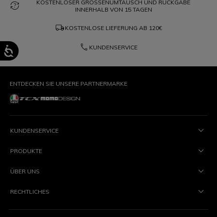
KOSTENLOSER GRÖSSENUMTAUSCH UND RÜCKGABE
question_exchange
INNERHALB VON 15 TAGEN
local_shipping
KOSTENLOSE LIEFERUNG AB
120€
phone
KUNDENSERVICE
ENTDECKEN SIE UNSERE PARTNERMARKE
KUNDENSERVICE
PRODUKTE
ÜBER UNS
RECHTLICHES