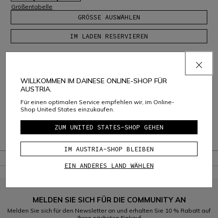
Größentabelle
GRÖSSE AUSWÄHLEN
IM LADEN RESERVIEREN
Produktbeschreibung
Zusammensetzung und Pflege
WILLKOMMEN IM DAINESE ONLINE-SHOP FÜR
AUSTRIA.
Versand und Rückgabe
Für einen optimalen Service empfehlen wir, im Online-
Shop United States einzukaufen.
Consumer Care
ZUM UNITED STATES-SHOP GEHEN
Garantie
IM AUSTRIA-SHOP BLEIBEN
EIN ANDERES LAND WÄHLEN
MELDEN SIE SICH FÜR DIE COMMUNITY AN
Melden Sie sich für den Newsletter an und erhalten Sie 10 % Rabatt auf
Ihren nächsten Einkauf