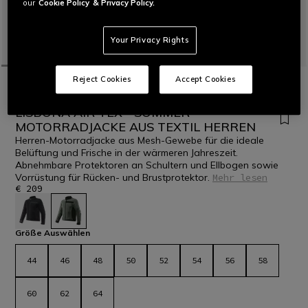
our
Cookie Policy
& Privacy Policy.
Your Privacy Rights
Reject Cookies
Accept Cookies
STARTSEITE
MOTORRAD
MEN
JACKEN
TEXTIL
NEU EINGETROFFEN
LISBONA AIR TEX - SOMMER-
MOTORRADJACKE AUS TEXTIL HERREN
Herren-Motorradjacke aus Mesh-Gewebe für die ideale
Belüftung und Frische in der wärmeren Jahreszeit.
Abnehmbare Protektoren an Schultern und Ellbogen sowie
Vorrüstung für Rücken- und Brustprotektor.
Mehr lesen
€ 209
ausgewählt
Größe Auswählen
44
46
48
50
52
54
56
58
60
62
64