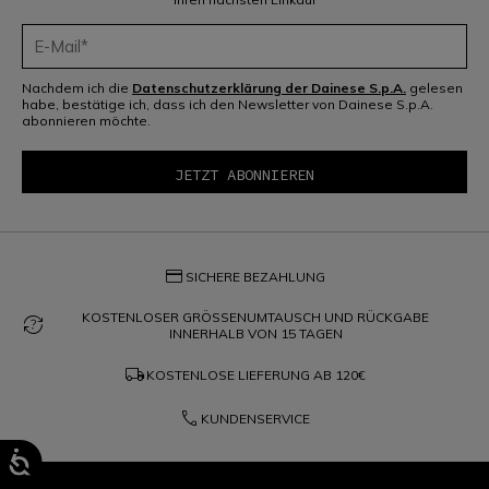
Nachdem ich die
Datenschutzerklärung der Dainese S.p.A.
gelesen
habe, bestätige ich, dass ich den Newsletter von Dainese S.p.A.
abonnieren möchte.
credit_card
SICHERE BEZAHLUNG
KOSTENLOSER GRÖSSENUMTAUSCH UND RÜCKGABE
question_exchange
INNERHALB VON 15 TAGEN
local_shipping
KOSTENLOSE LIEFERUNG AB
120€
phone
KUNDENSERVICE