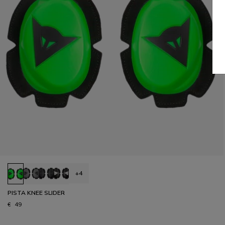
+4
PISTA KNEE SLIDER
€ 49