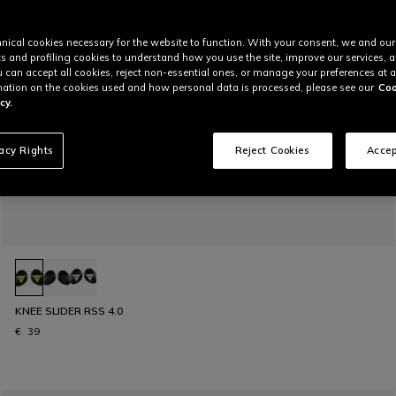
nical cookies necessary for the website to function. With your consent, we and our
cs and profiling cookies to understand how you use the site, improve our services, 
u can accept all cookies, reject non-essential ones, or manage your preferences at a
ation on the cookies used and how personal data is processed, please see our
Coo
cy.
vacy Rights
Reject Cookies
Accep
KNEE SLIDER RSS 4.0
€ 39