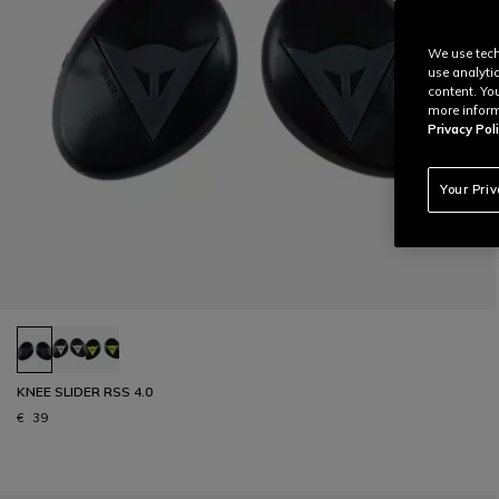
We use tech
use analyti
content. Yo
more inform
Privacy Poli
Your Pri
KNEE SLIDER RSS 4.0
€ 39