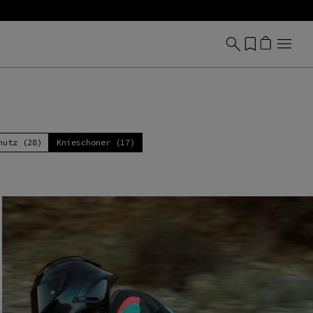
hutz (28)
Knieschoner (17)