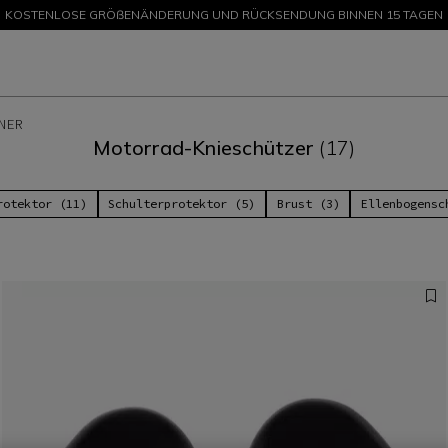
KOSTENLOSE GRÖßENÄNDERUNG UND RÜCKSENDUNG BINNEN 15 TAGEN
SALE BIS ZU -50 % – JETZT SHOPPEN
NER
Motorrad-Knieschützer
(17)
rotektor (11)
Schulterprotektor (5)
Brust (3)
Ellenbogensc