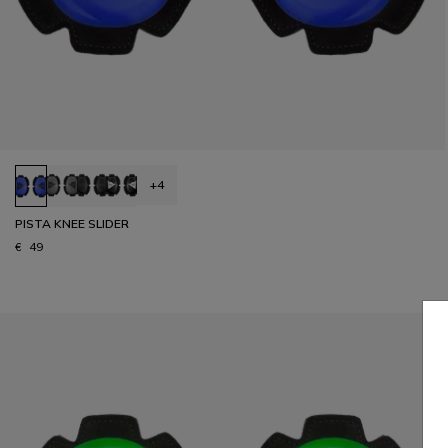
+4
PISTA KNEE SLIDER
€ 49