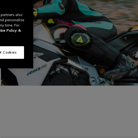
 partners also
and personalize
ny time. For
kie Policy
&
t Cookies
Mach dich bereit für die
Geschwindigkeit
ENTDECKE LAGUNA SECA 6