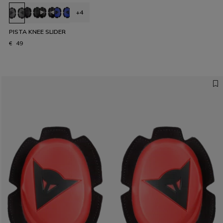
+4
PISTA KNEE SLIDER
€ 49