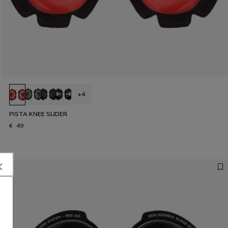
+4
PISTA KNEE SLIDER
€ 49