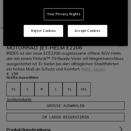
Your Privacy Rights
Reject Cookies
Accept Cookies
STARTSEITE
AGV-HELME
JET-HELM
IRIDES MONO MATERIA WHITE -
MOTORRAD JET-HELM E2206
IRIDES ist der neue ECE2206-zugelassene offene AGV-Helm,
der mit einem Pinlock™ 70 Ready-Visier mit Magnetverschluss
ausgestattet ist. Er bietet bei den alltäglichen Stadtfahrten
ein hohes Maß an Schutz und Komfort.
Mehr lesen
€ 159
Größe Auswählen
XS
S
M
L
XL
XXL
Größentabelle
GRÖSSE AUSWÄHLEN
IM LADEN RESERVIEREN
Produktbeschreibung