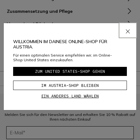
Zusammensetzung und Pflege
Versand und Rückgabe
Consumer Care
WILLKOMMEN IM DAINESE ONLINE-SHOP FÜR
AUSTRIA.
Garantie
Für einen optimalen Service empfehlen wir, im Online-
Shop United States einzukaufen.
Handbücher und Sicherheitsanweisungen
ZUM UNITED STATES-SHOP GEHEN
IM AUSTRIA-SHOP BLEIBEN
EIN ANDERES LAND WÄHLEN
MELDEN SIE SICH FÜR DIE COMMUNITY AN
Melden Sie sich für den Newsletter an und erhalten Sie 10 % Rabatt auf
Ihren nächsten Einkauf