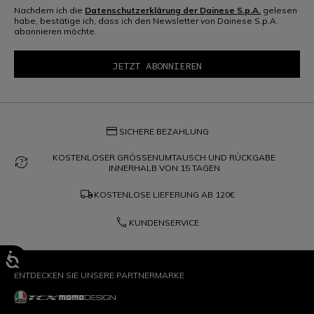
Nachdem ich die
Datenschutzerklärung der Dainese S.p.A.
gelesen
habe, bestätige ich, dass ich den Newsletter von Dainese S.p.A.
abonnieren möchte.
credit_card
SICHERE BEZAHLUNG
KOSTENLOSER GRÖSSENUMTAUSCH UND RÜCKGABE
question_exchange
INNERHALB VON 15 TAGEN
local_shipping
KOSTENLOSE LIEFERUNG AB
120€
phone
KUNDENSERVICE
ENTDECKEN SIE UNSERE PARTNERMARKE