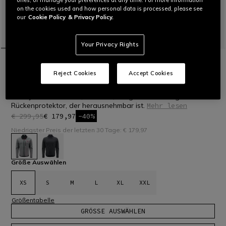
on the cookies used and how personal data is processed, please see
our
Cookie Policy
& Privacy Policy.
Your Privacy Rights
STARTSEITE
OUTLET
SKI
UNTERWÄSCHE
LETZTE GRÖSSEN
Reject Cookies
Accept Cookies
HP CORE S+
Midlayer mit weichem, flexiblem, integriertem Flexagon-
Rückenprotektor, der herausnehmbar ist.
Mehr lesen
€ 299,95
€ 179,97
-40%
Niedrigster Preis der letzten 30 Tage: € 179,97
ausgewählt
Größe Auswählen
XS
S
M
L
XL
XXL
Größentabelle
GRÖSSE AUSWÄHLEN