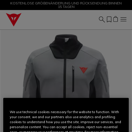
KOSTENLOSE GRÖßENÄNDERUNG UND RÜCKSENDUNG BINNEN
SALE BIS ZU -50 % – JETZT SHOPPEN
15 TAGEN
We use technical cookies necessary for the website to function. With
your consent, we and our partners also use analytics and profiling
cookies to understand how you use the site, improve our services, and
personalize content. You can accept all cookies, reject non-essential
ones, or manage your preferences at any time. For more information