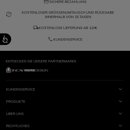
credit_card
SICHERE BEZAHLUNG
KOSTENLOSER GRÖSSENUMTAUSCH UND RÜCKGABE
question_exchange
INNERHALB VON 15 TAGEN
local_shipping
KOSTENLOSE LIEFERUNG AB
120€
phone
KUNDENSERVICE
ENTDECKEN SIE UNSERE PARTNERMARKE
KUNDENSERVICE
PRODUKTE
ÜBER UNS
RECHTLICHES