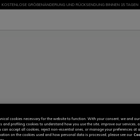
KOSTENLOSE GRÖßENÄNDERUNG UND RÜCKSENDUNG BINNEN 15 TAGEN
SALE BIS ZU -50 % – JETZT SHOPPEN
nical cookies necessary for the website to function. With your consent, we and our
cs and profiling cookies to understand how you use the site, improve our services, 
u can accept all cookies, reject non-essential ones, or manage your preferences at a
ation on the cookies used and how personal data is processed, please see our
Coo