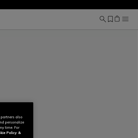
 partners also
and personalize
ny time. For
kie Policy
&