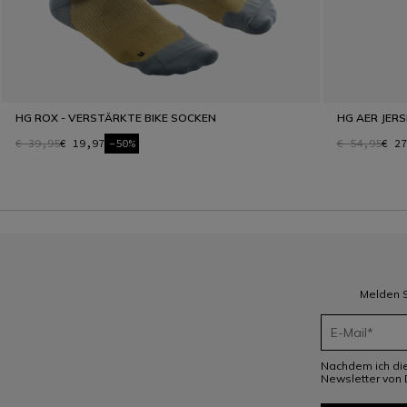
HG ROX - VERSTÄRKTE BIKE SOCKEN
HG AER JERS
€ 39,95
€ 19,97
-50%
€ 54,95
€ 27
Melden S
Nachdem ich di
Newsletter von 