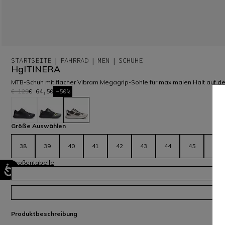
STARTSEITE
FAHRRAD
MEN
SCHUHE
HgITINERA
MTB-Schuh mit flacher Vibram Megagrip-Sohle für maximalen Halt auf 
€ 129
€ 64,50
-50%
ausgewählt
Größe Auswählen
38
39
40
41
42
43
44
45
46
Größentabelle
Produktbeschreibung