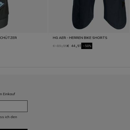
ESCHÜTZER
HG AER - HERREN BIKE SHORTS
€ 89,95
€ 44,97
-50%
n Einkauf
ss ich den