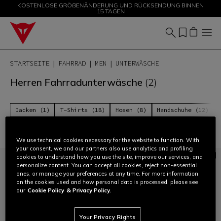
KOSTENLOSE GRÖßENÄNDERUNG UND RÜCKSENDUNG BINNEN
SALE BIS ZU -50 % – JETZT SHOPPEN
15 TAGEN
STARTSEITE
FAHRRAD
MEN
UNTERWÄSCHE
Herren Fahrradunterwäsche
(2)
Jacken (1)
T-Shirts (18)
Hosen (8)
Handschuhe (12)
Filtern und sortieren
We use technical cookies necessary for the website to function. With
your consent, we and our partners also use analytics and profiling
cookies to understand how you use the site, improve our services, and
personalize content. You can accept all cookies, reject non-essential
ones, or manage your preferences at any time. For more information
on the cookies used and how personal data is processed, please see
our
Cookie Policy
& Privacy Policy.
Your Privacy Rights