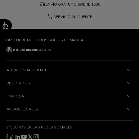
local_shipping
ENVÍO GRATUITO SOBRE
150€
phone
SERVICIO AL CLIENTE
DESCUBRE NUESTROS SOCIOS DE MARCA
ATENCIÓN AL CLIENTE
PRODUCTOS
EMPRESA
AVISOS LEGALES
SÍGUENOS EN LAS REDES SOCIALES