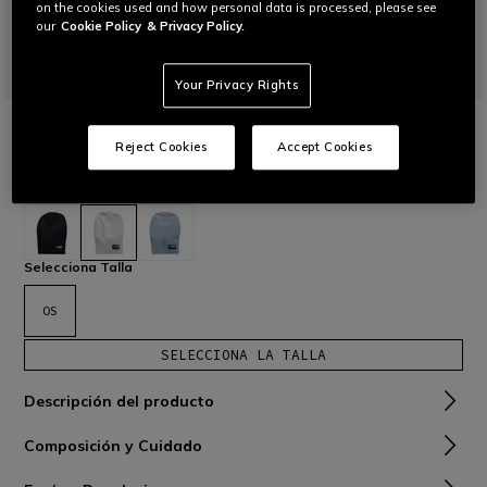
on the cookies used and how personal data is processed, please see
our
Cookie Policy
& Privacy Policy.
Your Privacy Rights
INICIO
GORRO DE PUNTO
Reject Cookies
Accept Cookies
Gorro con ajuste amplio en la parte trasera.
Leer más
€ 45
seleccionado
Selecciona Talla
OS
SELECCIONA LA TALLA
Descripción del producto
Composición y Cuidado