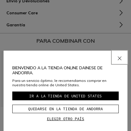
Envío y Devoluciones
Consumer Care
Garantía
PARA COMBINAR CON
BIENVENIDO A LA TIENDA ONLINE DAINESE DE
ANDORRA.
Para un servicio óptimo, le recomendamos comprar en
nuestra tienda online de United States.
IR A LA TIENDA DE UNITED STATES
QUEDARSE EN LA TIENDA DE ANDORRA
CHAQUETA CAMISERA DE
CHAQUETA DE PLUMAS
TELA TEDDY
ELEGIR OTRO PAÍS
€ 259
€ 155,40
-40%
€ 149
€ 89,40
-40%