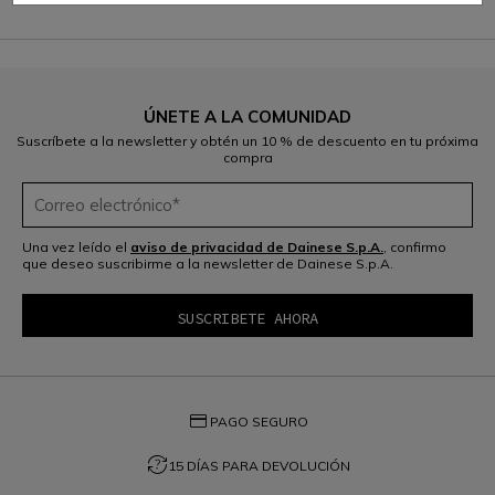
ÚNETE A LA COMUNIDAD
Suscríbete a la newsletter y obtén un 10 % de descuento en tu próxima
compra
Una vez leído el
aviso de privacidad de Dainese S.p.A.
, confirmo
que deseo suscribirme a la newsletter de Dainese S.p.A.
credit_card
PAGO SEGURO
question_exchange
15 DÍAS PARA DEVOLUCIÓN