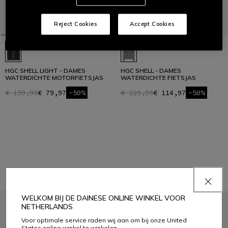
Reject Cookies
Accept Cookies
HGC SHELL LIGHT - DAMES
HGC SHELL - DAMES
WATERDICHTE MOTORFIETSJAS
WATERDICHTE FIETSJAS
€ 159,95
€ 79,97
-50%
€ 229,95
€ 114,97
-50%
1
WELKOM BIJ DE DAINESE ONLINE WINKEL VOOR
NETHERLANDS
DOE MEE AAN DE COMMUNITY
Voor optimale service raden wij aan om bij onze United
Schrijf je in voor de nieuwsbrief en ontvang 10% korting op je volgende
States online winkel te winkelen.