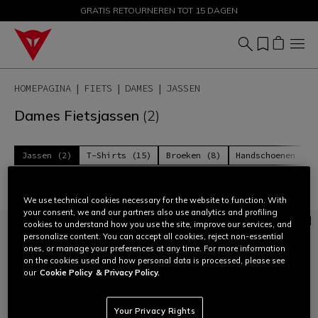
GRATIS RETOURNEREN TOT 15 DAGEN
KORTINGEN TOT 50% – SHOP NU
HOMEPAGINA
FIETS
DAMES
JASSEN
Dames Fietsjassen
(2)
Jassen (2)
T-Shirts (15)
Broeken (8)
Handschoenen (12
Filteren en Sorteren
We use technical cookies necessary for the website to function. With
your consent, we and our partners also use analytics and profiling
cookies to understand how you use the site, improve our services, and
personalize content. You can accept all cookies, reject non-essential
ones, or manage your preferences at any time. For more information
on the cookies used and how personal data is processed, please see
our
Cookie Policy
& Privacy Policy.
Your Privacy Rights