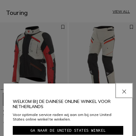
3
4
5
Touring
VIEW ALL
6
7
8
9
10
11
12
13
14
15
16
17
WELKOM BIJ DE DAINESE ONLINE WINKEL VOOR
NETHERLANDS
GULLFOSS D-DRY - MEN'S ALL
GULLFOSS D-DRY - MEN'S ALL
Voor optimale service raden wij aan om bij onze United
SEASONS MOTORCYCLE JACKET
SEASONS MOTORCYCLE PANTS
States online winkel te winkelen.
€ 399
€ 329
GA NAAR DE UNITED STATES WINKEL