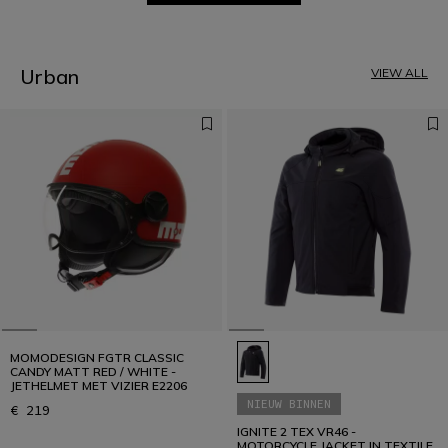
1
2
3
4
5
Urban
VIEW ALL
6
7
8
9
10
11
12
MOMODESIGN FGTR CLASSIC
CANDY MATT RED / WHITE -
JETHELMET MET VIZIER E2206
NIEUW BINNEN
€ 219
IGNITE 2 TEX VR46 -
MOTORCYCLE JACKET IN TEXTILE