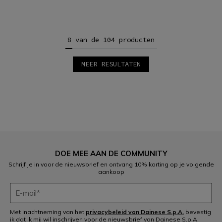
8 van de 104 producten
MEER RESULTATEN
1
2
3
4
5
6
7
8
9
10
11
12
DOE MEE AAN DE COMMUNITY
13
Schrijf je in voor de nieuwsbrief en ontvang 10% korting op je volgende
aankoop
Met inachtneming van het
privacybeleid van Dainese S.p.A.
bevestig
ik dat ik mij wil inschrijven voor de nieuwsbrief van Dainese S.p.A.