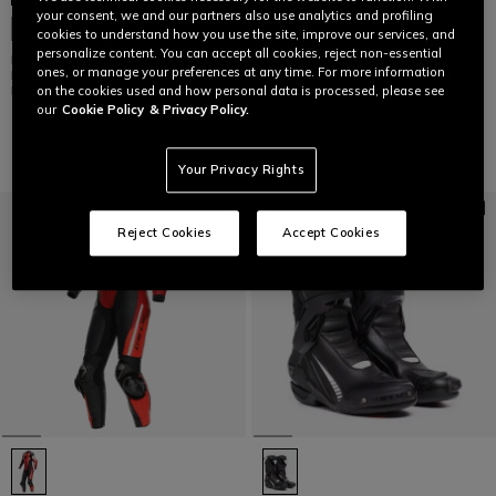
your consent, we and our partners also use analytics and profiling
AXIAL 2 AIR - HEREN MOTOR
PERSONALISEERBAAR
cookies to understand how you use the site, improve our services, and
RACE ZOMERLAARZEN
personalize content. You can accept all cookies, reject non-essential
MUGELLO 3 D-AIR® - HEREN
€ 629
ones, or manage your preferences at any time. For more information
MOTORFIETS GEVENTILEERD
LEREN EENDENDELIG PAK MET
on the cookies used and how personal data is processed, please see
AIRBAG
our
Cookie Policy
& Privacy Policy.
€ 4.499
Your Privacy Rights
Reject Cookies
Accept Cookies