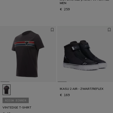
MEN
€ 259
IKASU 2 AIR - ZWART/REFLEX
€ 169
NIEUW BINNEN
VINTEDGE T-SHIRT