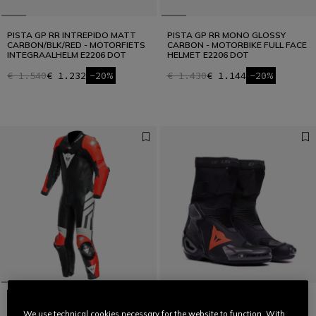
PISTA GP RR INTREPIDO MATT
PISTA GP RR MONO GLOSSY
CARBON/BLK/RED - MOTORFIETS
CARBON - MOTORBIKE FULL FACE
INTEGRAALHELM E2206 DOT
HELMET E2206 DOT
€ 1.540
€ 1.232
-20%
€ 1.430
€ 1.144
-20%
We use technical cookies necessary for the website to function. With