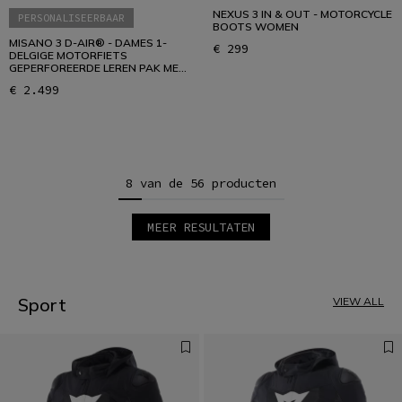
NEXUS 3 IN & OUT - MOTORCYCLE
PERSONALISEERBAAR
BOOTS WOMEN
MISANO 3 D-AIR® - DAMES 1-
€ 299
DELGIGE MOTORFIETS
GEPERFOREERDE LEREN PAK MET
AIRBAG
€ 2.499
8 van de 56 producten
MEER RESULTATEN
1
2
3
4
5
Sport
VIEW ALL
6
7