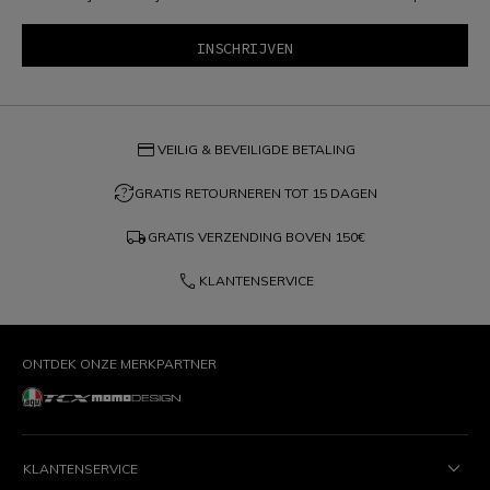
credit_card
VEILIG & BEVEILIGDE BETALING
question_exchange
GRATIS RETOURNEREN TOT 15 DAGEN
local_shipping
GRATIS VERZENDING BOVEN
150€
phone
KLANTENSERVICE
ONTDEK ONZE MERKPARTNER
KLANTENSERVICE