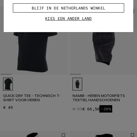
BLIJF IN DE NETHERLANDS WINKEL
KIES EEN ANDER LAND
QUICK DRY TEE - TECHNISCH T-
NAMIB - HEREN MOTORFIETS
SHIRT VOOR HEREN
TEXTIEL HANDSCHOENEN
€ 49
€ 95
€ 66,50
-30%