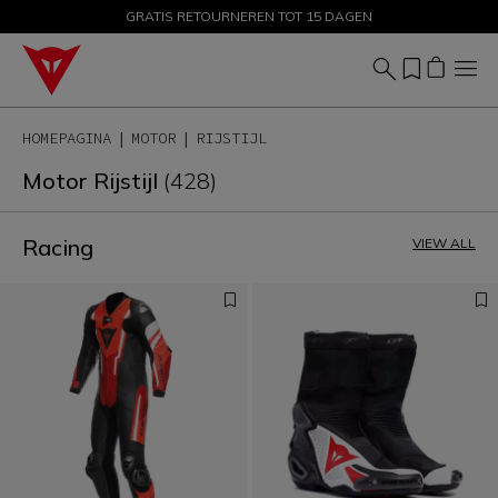
GRATIS RETOURNEREN TOT 15 DAGEN
KORTINGEN TOT 50% – SHOP NU
HOMEPAGINA
MOTOR
RIJSTIJL
Motor Rijstijl
(428)
Racing
VIEW ALL