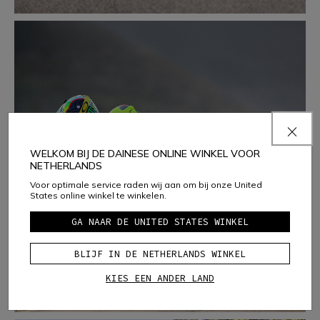
WELKOM BIJ DE DAINESE ONLINE WINKEL VOOR
NETHERLANDS
TRACK DAYS
Voor optimale service raden wij aan om bij onze United
States online winkel te winkelen.
MEER INFORMATIE
GA NAAR DE UNITED STATES WINKEL
BLIJF IN DE NETHERLANDS WINKEL
KIES EEN ANDER LAND