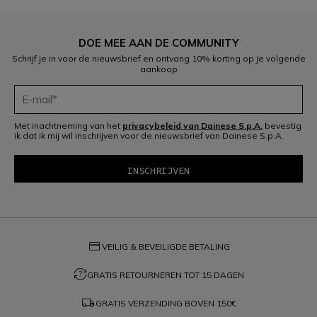
DOE MEE AAN DE COMMUNITY
Schrijf je in voor de nieuwsbrief en ontvang 10% korting op je volgende
aankoop
Met inachtneming van het
privacybeleid van Dainese S.p.A.
bevestig
ik dat ik mij wil inschrijven voor de nieuwsbrief van Dainese S.p.A.
credit_card
VEILIG & BEVEILIGDE BETALING
question_exchange
GRATIS RETOURNEREN TOT 15 DAGEN
local_shipping
GRATIS VERZENDING BOVEN
150€