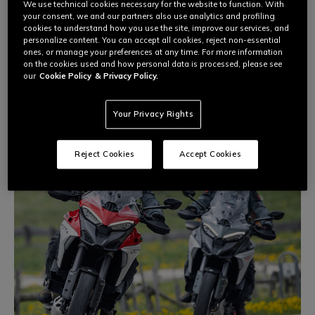
De
Dainese Riding Masters-cursussen
bieden motorrijders
We use technical cookies necessary for the website to function. With
van alle ervaringsniveaus de middelen om plezier te hebben
your consent, we and our partners also use analytics and profiling
en hun volledige potentieel veilig te benutten, met de hulp van
cookies to understand how you use the site, improve our services, and
gekwalificeerde instructeurs en wereldkampioenen uit de
personalize content. You can accept all cookies, reject non-essential
motorwereld.
ones, or manage your preferences at any time. For more information
on the cookies used and how personal data is processed, please see
our
Cookie Policy
& Privacy Policy.
Your Privacy Rights
Reject Cookies
Accept Cookies
DAINESE EXPERIENCE
De prestaties op de weg, off-road en op het circuit bereiken
een nieuw niveau dankzij verbeterde individuele
vaardigheden, techniekstudie en het bewustzijn van je eigen
grenzen op de motor.
De motorervaring die bij jou past.