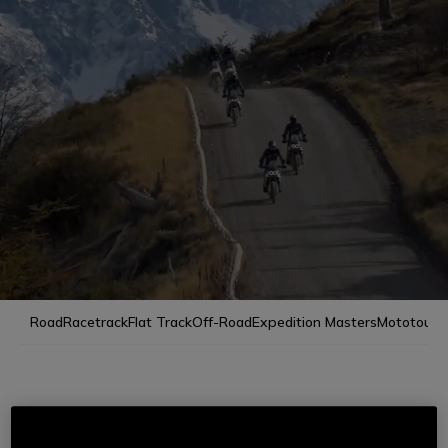
Road
Racetrack
Flat Track
Off-Road
Expedition Masters
Mototour
RIDING MASTERS