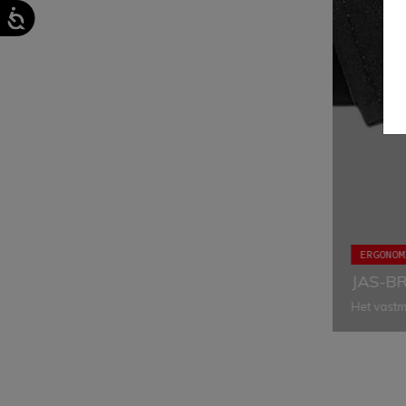
ERGONOM
JAS-B
Het vastm
comfort do
kledingst