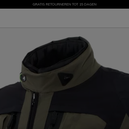
GRATIS RETOURNEREN TOT 15 DAGEN
PROMOTIES TOT 50% – SHOP NU