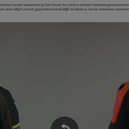
interne lussen waarmee je het Smart Air-vest in enkele handelingen kunt bev
 het vest altijd correct gepositioneerd blijft en klaar is om te activeren wannee