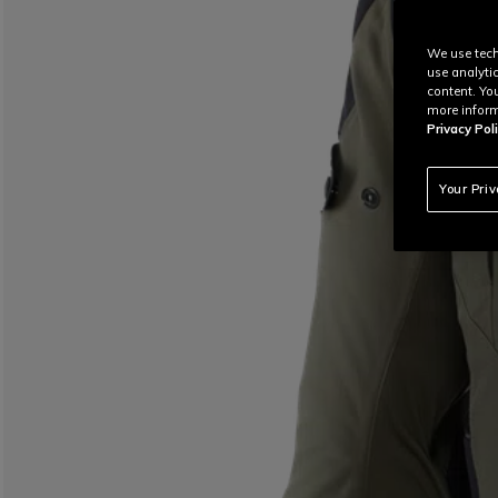
We use tech
use analyti
content. Yo
more inform
Privacy Poli
Your Pri