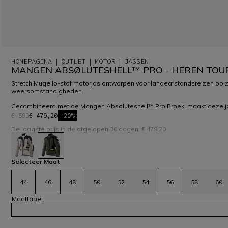
HOMEPAGINA
OUTLET
MOTOR
JASSEN
MANGEN ABSØLUTESHELL™ PRO - HEREN TOU
Stretch Mugello-stof motorjas ontworpen voor langeafstandsreizen op z
weersomstandigheden.
Gecombineerd met de Mangen Absøluteshell™ Pro Broek, maakt deze ja
€ 599
€ 479,20
-20%
De laagste prijs in de afgelopen 30 dagen: € 479,20
geselecteerd
Selecteer Maat
44
46
48
50
52
54
56
58
60
Maattabel