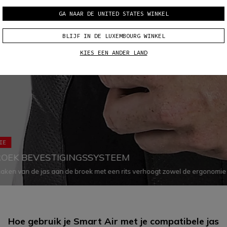
GA NAAR DE UNITED STATES WINKEL
BLIJF IN DE LUXEMBOURG WINKEL
KIES EEN ANDER LAND
IE
ROEK BEVESTIGINGSSYSTEEM
aken van de jas aan de broek met een rits verhoogt zowel de ergonomie 
or alle kans op luchtinfiltratie te elimineren en ervoor te zorgen dat beid
ukken in elke situatie goed op het lichaam passen.
Hoe gebruik je Smart Air met je
compatibele jas