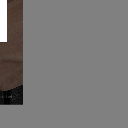
als het
e