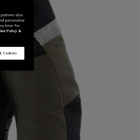
 partners also
and personalize
ny time. For
kie Policy
&
t Cookies