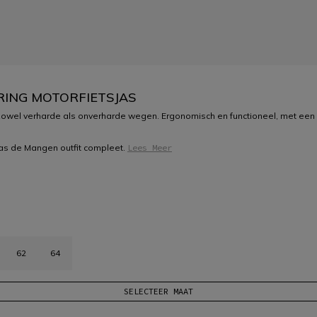
RING MOTORFIETSJAS
owel verharde als onverharde wegen. Ergonomisch en functioneel, met een g
s de Mangen outfit compleet.
Lees Meer
62
64
SELECTEER MAAT