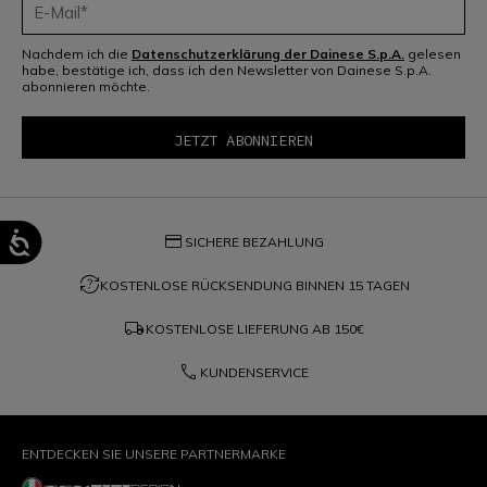
Nachdem ich die
Datenschutzerklärung der Dainese S.p.A.
gelesen
habe, bestätige ich, dass ich den Newsletter von Dainese S.p.A.
abonnieren möchte.
credit_card
SICHERE BEZAHLUNG
question_exchange
KOSTENLOSE RÜCKSENDUNG BINNEN 15 TAGEN
local_shipping
KOSTENLOSE LIEFERUNG AB
150€
phone
KUNDENSERVICE
ENTDECKEN SIE UNSERE PARTNERMARKE