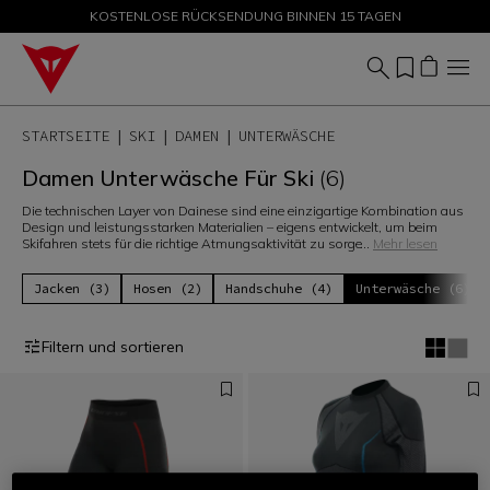
KOSTENLOSE RÜCKSENDUNG BINNEN 15 TAGEN
ANGEBOTE BIS ZU -50 % – JETZT SHOPPEN
STARTSEITE
SKI
DAMEN
UNTERWÄSCHE
Damen Unterwäsche Für Ski
(6)
Die technischen Layer von Dainese sind eine einzigartige Kombination aus
Design und leistungsstarken Materialien – eigens entwickelt, um beim
Skifahren stets für die richtige Atmungsaktivität zu sorge
...
Mehr lesen
Jacken (3)
Hosen (2)
Handschuhe (4)
Unterwäsche (6)
Filtern und sortieren