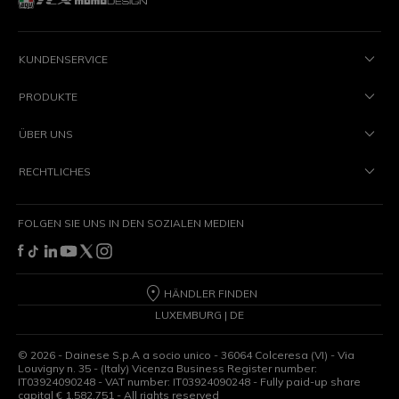
KUNDENSERVICE
PRODUKTE
ÜBER UNS
RECHTLICHES
FOLGEN SIE UNS IN DEN SOZIALEN MEDIEN
HÄNDLER FINDEN
LUXEMBURG | DE
©
2026
- Dainese S.p.A a socio unico - 36064 Colceresa (VI) - Via
Louvigny n. 35 - (Italy) Vicenza Business Register number:
IT03924090248 - VAT number: IT03924090248 - Fully paid-up share
capital € 1,582,751 - All rights reserved